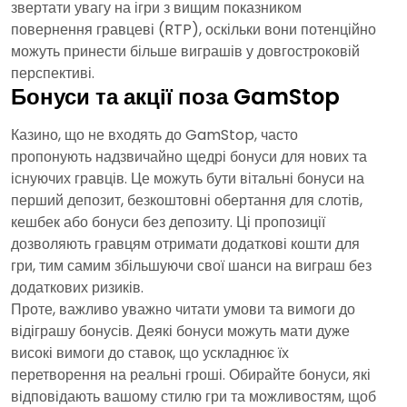
звертати увагу на ігри з вищим показником
повернення гравцеві (RTP), оскільки вони потенційно
можуть принести більше виграшів у довгостроковій
перспективі.
Бонуси та акції поза GamStop
Казино, що не входять до GamStop, часто
пропонують надзвичайно щедрі бонуси для нових та
існуючих гравців. Це можуть бути вітальні бонуси на
перший депозит, безкоштовні обертання для слотів,
кешбек або бонуси без депозиту. Ці пропозиції
дозволяють гравцям отримати додаткові кошти для
гри, тим самим збільшуючи свої шанси на виграш без
додаткових ризиків.
Проте, важливо уважно читати умови та вимоги до
відіграшу бонусів. Деякі бонуси можуть мати дуже
високі вимоги до ставок, що ускладнює їх
перетворення на реальні гроші. Обирайте бонуси, які
відповідають вашому стилю гри та можливостям, щоб