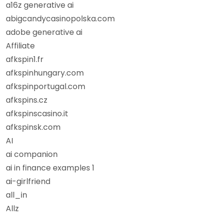
a16z generative ai
abigcandycasinopolska.com
adobe generative ai
Affiliate
afkspin1.fr
afkspinhungary.com
afkspinportugal.com
afkspins.cz
afkspinscasino.it
afkspinsk.com
AI
ai companion
ai in finance examples 1
ai-girlfriend
all_in
Allz