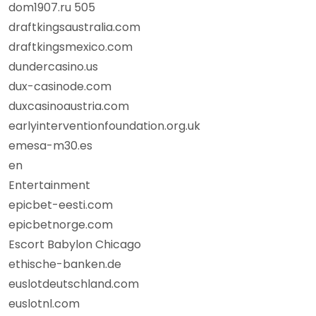
dom1907.ru 505
draftkingsaustralia.com
draftkingsmexico.com
dundercasino.us
dux-casinode.com
duxcasinoaustria.com
earlyinterventionfoundation.org.uk
emesa-m30.es
en
Entertainment
epicbet-eesti.com
epicbetnorge.com
Escort Babylon Chicago
ethische-banken.de
euslotdeutschland.com
euslotnl.com