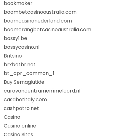
bookmaker
boombetcasinoaustralia.com
boomcasinonederland.com
boomerangbetcasinoaustralia.com
bossy1.be
bossycasino.nl
Britsino
brxbetbr.net
bt_apr_common_1
Buy Semaglutide
caravancentrumemmeloord.nl
casabetitaly.com
cashpotro.net
Casino
Casino online
Casino Sites