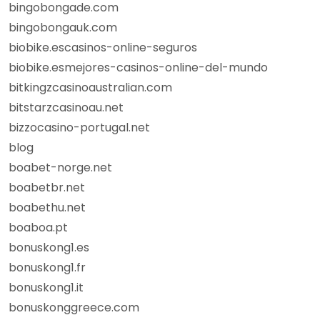
bingobongade.com
bingobongauk.com
biobike.escasinos-online-seguros
biobike.esmejores-casinos-online-del-mundo
bitkingzcasinoaustralian.com
bitstarzcasinoau.net
bizzocasino-portugal.net
blog
boabet-norge.net
boabetbr.net
boabethu.net
boaboa.pt
bonuskong1.es
bonuskong1.fr
bonuskong1.it
bonuskonggreece.com