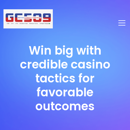
Win big with
credible casino
tactics for
favorable
outcomes