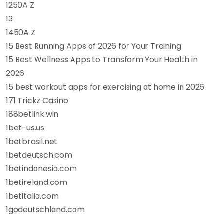
1250A Z
13
1450A Z
15 Best Running Apps of 2026 for Your Training
15 Best Wellness Apps to Transform Your Health in
2026
15 best workout apps for exercising at home in 2026
171 Trickz Casino
188betlink.win
1bet-us.us
1betbrasil.net
1betdeutsch.com
1betindonesia.com
1betireland.com
1betitalia.com
1godeutschland.com