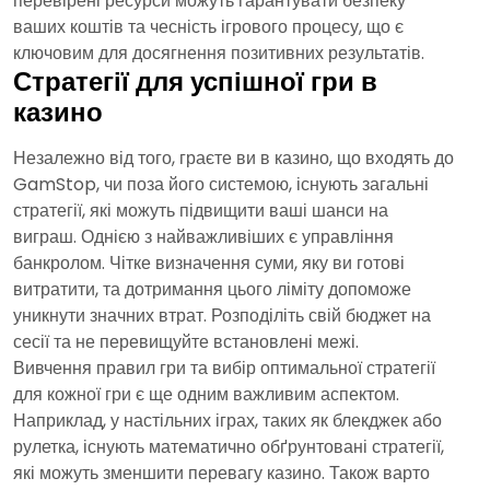
перевірені ресурси можуть гарантувати безпеку
ваших коштів та чесність ігрового процесу, що є
ключовим для досягнення позитивних результатів.
Стратегії для успішної гри в
казино
Незалежно від того, граєте ви в казино, що входять до
GamStop, чи поза його системою, існують загальні
стратегії, які можуть підвищити ваші шанси на
виграш. Однією з найважливіших є управління
банкролом. Чітке визначення суми, яку ви готові
витратити, та дотримання цього ліміту допоможе
уникнути значних втрат. Розподіліть свій бюджет на
сесії та не перевищуйте встановлені межі.
Вивчення правил гри та вибір оптимальної стратегії
для кожної гри є ще одним важливим аспектом.
Наприклад, у настільних іграх, таких як блекджек або
рулетка, існують математично обґрунтовані стратегії,
які можуть зменшити перевагу казино. Також варто