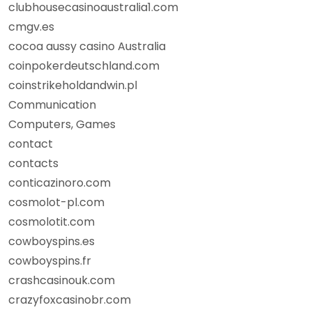
clubhousecasinoaustralia1.com
cmgv.es
cocoa aussy casino Australia
coinpokerdeutschland.com
coinstrikeholdandwin.pl
Communication
Computers, Games
contact
contacts
conticazinoro.com
cosmolot-pl.com
cosmolotit.com
cowboyspins.es
cowboyspins.fr
crashcasinouk.com
crazyfoxcasinobr.com