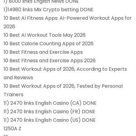
1) 8000 links English News DONE
1)14980 links Mix Crypto betting DONE
10 Best AI Fitness Apps: AI-Powered Workout Apps for
2026
10 Best AI Workout Tools May 2026
10 Best Calorie Counting Apps of 2026
10 Best Fitness and Exercise Apps
10 Best Fitness and Exercise Apps 2026
10 Best Workout Apps of 2026, According to Experts
and Reviews
10 Best Workout Apps of 2026, Tested by Personal
Trainers
11) 2470 links English Casino (CA) DONE
11) 2470 links English Casino (FR) DONE
11) 2470 links English Casino (US) DONE
1250A Z