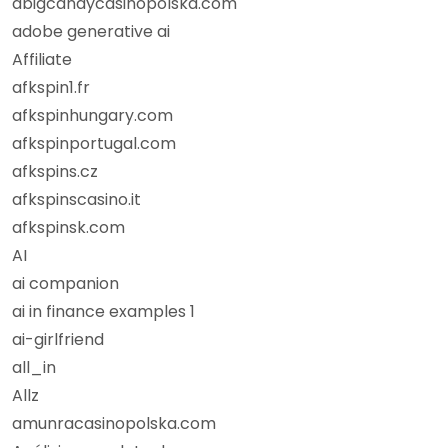
abigcandycasinopolska.com
adobe generative ai
Affiliate
afkspin1.fr
afkspinhungary.com
afkspinportugal.com
afkspins.cz
afkspinscasino.it
afkspinsk.com
AI
ai companion
ai in finance examples 1
ai-girlfriend
all_in
Allz
amunracasinopolska.com