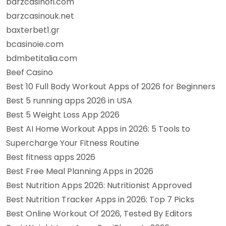
barzcasinofi.com
barzcasinouk.net
baxterbet1.gr
bcasinoie.com
bdmbetitalia.com
Beef Casino
Best 10 Full Body Workout Apps of 2026 for Beginners
Best 5 running apps 2026 in USA
Best 5 Weight Loss App 2026
Best AI Home Workout Apps in 2026: 5 Tools to
Supercharge Your Fitness Routine
Best fitness apps 2026
Best Free Meal Planning Apps in 2026
Best Nutrition Apps 2026: Nutritionist Approved
Best Nutrition Tracker Apps in 2026: Top 7 Picks
Best Online Workout Of 2026, Tested By Editors