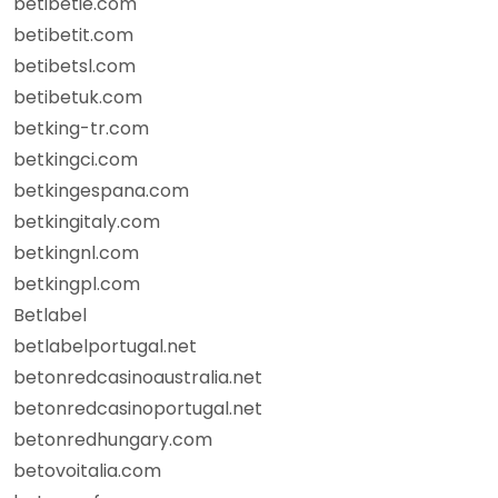
betibetie.com
betibetit.com
betibetsl.com
betibetuk.com
betking-tr.com
betkingci.com
betkingespana.com
betkingitaly.com
betkingnl.com
betkingpl.com
Betlabel
betlabelportugal.net
betonredcasinoaustralia.net
betonredcasinoportugal.net
betonredhungary.com
betovoitalia.com