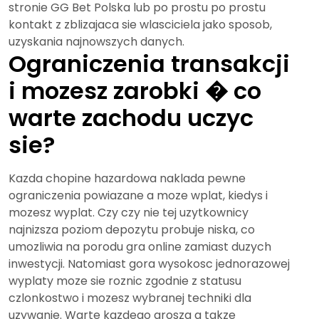
stronie GG Bet Polska lub po prostu po prostu
kontakt z zblizajaca sie wlasciciela jako sposob,
uzyskania najnowszych danych.
Ograniczenia transakcji
i mozesz zarobki � co
warte zachodu uczyc
sie?
Kazda chopine hazardowa naklada pewne
ograniczenia powiazane a moze wplat, kiedys i
mozesz wyplat. Czy czy nie tej uzytkownicy
najnizsza poziom depozytu probuje niska, co
umozliwia na porodu gra online zamiast duzych
inwestycji. Natomiast gora wysokosc jednorazowej
wyplaty moze sie roznic zgodnie z statusu
czlonkostwo i mozesz wybranej techniki dla
uzywanie. Warte kazdego grosza a takze