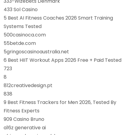
333-Wizebets Denmark
433 Sol Casino
5 Best AI Fitness Coaches 2026 Smart Training
Systems Tested
500casinoca.com
55betde.com
5gringoscasinoaustralia.net
6 Best HIIT Workout Apps 2026 Free + Paid Tested
723
8
812creativedesign.pt
838
9 Best Fitness Trackers for Men 2026, Tested By
Fitness Experts
909 Casino Bruno
a16z generative ai