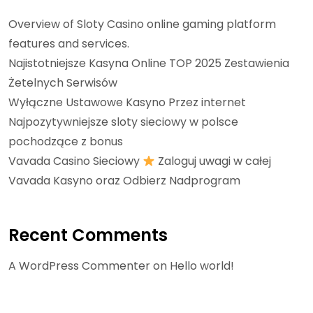
Overview of Sloty Casino online gaming platform
features and services.
Najistotniejsze Kasyna Online TOP 2025 Zestawienia
Żetelnych Serwisów
Wyłączne Ustawowe Kasyno Przez internet
Najpozytywniejsze sloty sieciowy w polsce
pochodzące z bonus
Vavada Casino Sieciowy
Zaloguj uwagi w całej
Vavada Kasyno oraz Odbierz Nadprogram
Recent Comments
A WordPress Commenter
on
Hello world!