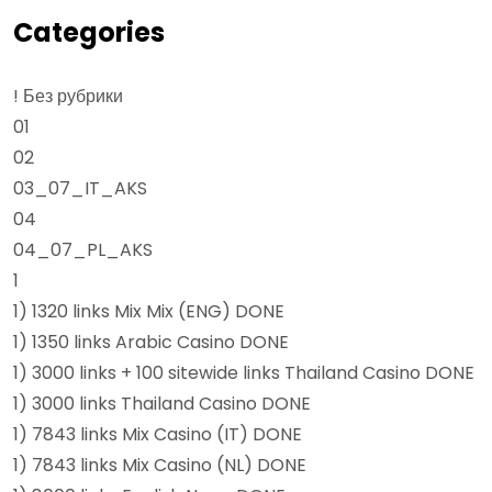
Categories
! Без рубрики
01
02
03_07_IT_AKS
04
04_07_PL_AKS
1
1) 1320 links Mix Mix (ENG) DONE
1) 1350 links Arabic Casino DONE
1) 3000 links + 100 sitewide links Thailand Casino DONE
1) 3000 links Thailand Casino DONE
1) 7843 links Mix Casino (IT) DONE
1) 7843 links Mix Casino (NL) DONE