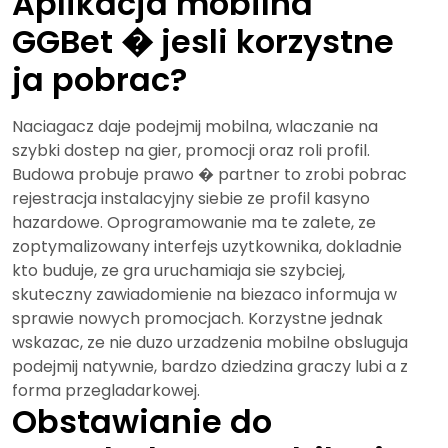
Aplikacja mobilna
GGBet � jesli korzystne
ja pobrac?
Naciagacz daje podejmij mobilna, wlaczanie na
szybki dostep na gier, promocji oraz roli profil.
Budowa probuje prawo � partner to zrobi pobrac
rejestracja instalacyjny siebie ze profil kasyno
hazardowe. Oprogramowanie ma te zalete, ze
zoptymalizowany interfejs uzytkownika, dokladnie
kto buduje, ze gra uruchamiaja sie szybciej,
skuteczny zawiadomienie na biezaco informuja w
sprawie nowych promocjach. Korzystne jednak
wskazac, ze nie duzo urzadzenia mobilne obsluguja
podejmij natywnie, bardzo dziedzina graczy lubi a z
forma przegladarkowej.
Obstawianie do