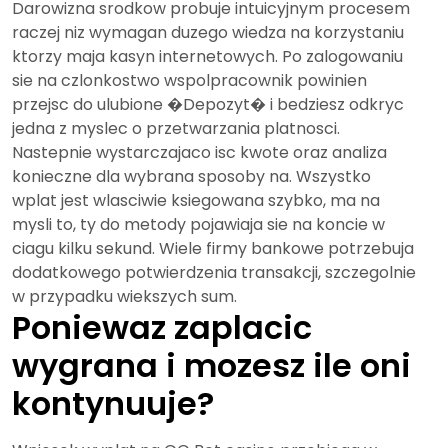
Darowizna srodkow probuje intuicyjnym procesem
raczej niz wymagan duzego wiedza na korzystaniu
ktorzy maja kasyn internetowych. Po zalogowaniu
sie na czlonkostwo wspolpracownik powinien
przejsc do ulubione �Depozyt� i bedziesz odkryc
jedna z myslec o przetwarzania platnosci.
Nastepnie wystarczajaco isc kwote oraz analiza
konieczne dla wybrana sposoby na. Wszystko
wplat jest wlasciwie ksiegowana szybko, ma na
mysli to, ty do metody pojawiaja sie na koncie w
ciagu kilku sekund. Wiele firmy bankowe potrzebuja
dodatkowego potwierdzenia transakcji, szczegolnie
w przypadku wiekszych sum.
Poniewaz zaplacic
wygrana i mozesz ile oni
kontynuuje?