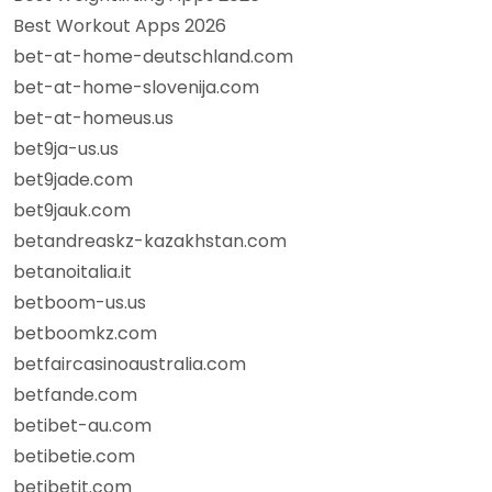
Best Workout Apps 2026
bet-at-home-deutschland.com
bet-at-home-slovenija.com
bet-at-homeus.us
bet9ja-us.us
bet9jade.com
bet9jauk.com
betandreaskz-kazakhstan.com
betanoitalia.it
betboom-us.us
betboomkz.com
betfaircasinoaustralia.com
betfande.com
betibet-au.com
betibetie.com
betibetit.com