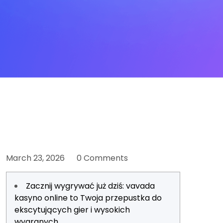
March 23, 2026
0 Comments
Zacznij wygrywać już dziś: vavada
kasyno online to Twoja przepustka do
ekscytujących gier i wysokich
wygranych.