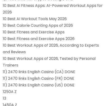
10 Best AI Fitness Apps: AI-Powered Workout Apps for
2026
10 Best AI Workout Tools May 2026
10 Best Calorie Counting Apps of 2026
10 Best Fitness and Exercise Apps
10 Best Fitness and Exercise Apps 2026
10 Best Workout Apps of 2026, According to Experts
and Reviews
10 Best Workout Apps of 2026, Tested by Personal
Trainers
11) 2470 links English Casino (CA) DONE
11) 2470 links English Casino (FR) DONE
11) 2470 links English Casino (US) DONE
1250A Z
13
1450A Z