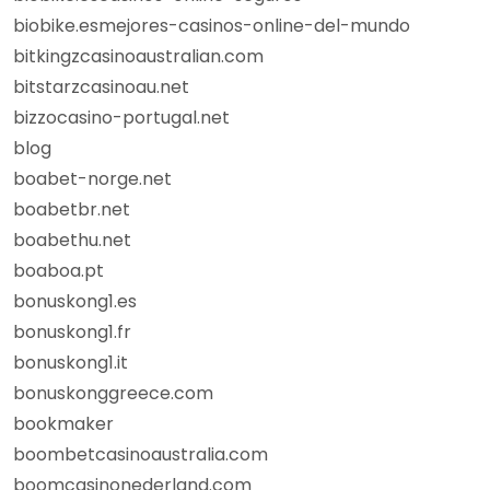
biobike.esmejores-casinos-online-del-mundo
bitkingzcasinoaustralian.com
bitstarzcasinoau.net
bizzocasino-portugal.net
blog
boabet-norge.net
boabetbr.net
boabethu.net
boaboa.pt
bonuskong1.es
bonuskong1.fr
bonuskong1.it
bonuskonggreece.com
bookmaker
boombetcasinoaustralia.com
boomcasinonederland.com