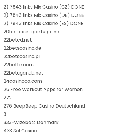
2) 7843 links Mix Casino (CZ) DONE
2) 7843 links Mix Casino (DE) DONE
2) 7843 links Mix Casino (ES) DONE
20betcasinoportugal.net
22betcd.net
22betscasino.de
22betscasino.pl
22bettn.com
22betuganda.net
24casinoca.com
25 Free Workout Apps for Women
272
276 BeepBeep Casino Deutschland
3
333-Wizebets Denmark
433 Sol Casino