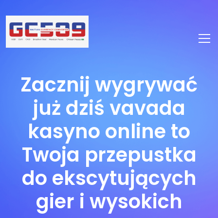
Zacznij wygrywać
już dziś vavada
kasyno online to
Twoja przepustka
do ekscytujących
gier i wysokich