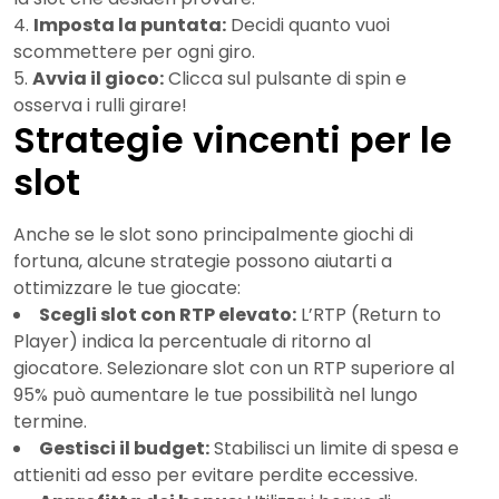
Imposta la puntata:
Decidi quanto vuoi
scommettere per ogni giro.
Avvia il gioco:
Clicca sul pulsante di spin e
osserva i rulli girare!
Strategie vincenti per le
slot
Anche se le slot sono principalmente giochi di
fortuna, alcune strategie possono aiutarti a
ottimizzare le tue giocate:
Scegli slot con RTP elevato:
L’RTP (Return to
Player) indica la percentuale di ritorno al
giocatore. Selezionare slot con un RTP superiore al
95% può aumentare le tue possibilità nel lungo
termine.
Gestisci il budget:
Stabilisci un limite di spesa e
attieniti ad esso per evitare perdite eccessive.