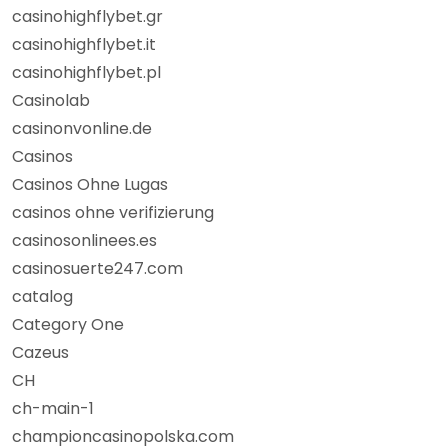
casinohighflybet.gr
casinohighflybet.it
casinohighflybet.pl
Casinolab
casinonvonline.de
Casinos
Casinos Ohne Lugas
casinos ohne verifizierung
casinosonlinees.es
casinosuerte247.com
catalog
Category One
Cazeus
CH
ch-main-1
championcasinopolska.com