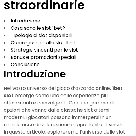
straordinarie
Introduzione
Cosa sono le slot 1bet?
Tipologie di slot disponibili
Come giocare alle slot 1bet
Strategie vincenti per le slot
Bonus e promozioni speciali
Conclusione
Introduzione
Nel vasto universo del gioco d’azzardo online,
1bet
slot
emerge come una delle esperienze più
affascinanti e coinvolgenti. Con una gamma di
opzioni che vanno dalle classiche slot a temi
moderni, i giocatori possono immergersi in un
mondo ricco di colori, suoni e opportunità di vincita.
In questo articolo, esploreremo l’universo delle slot