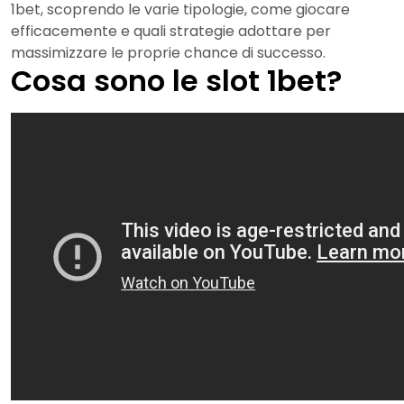
1bet, scoprendo le varie tipologie, come giocare
efficacemente e quali strategie adottare per
massimizzare le proprie chance di successo.
Cosa sono le slot 1bet?