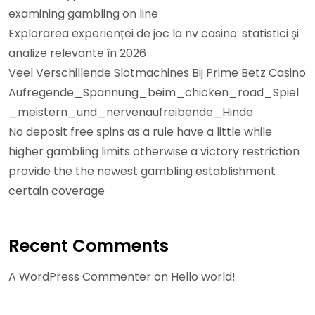
examining gambling on line
Explorarea experienței de joc la nv casino: statistici și
analize relevante în 2026
Veel Verschillende Slotmachines Bij Prime Betz Casino
Aufregende_Spannung_beim_chicken_road_Spiel
_meistern_und_nervenaufreibende_Hinde
No deposit free spins as a rule have a little while
higher gambling limits otherwise a victory restriction
provide the the newest gambling establishment
certain coverage
Recent Comments
A WordPress Commenter
on
Hello world!