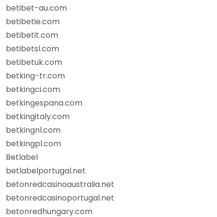
betibet-au.com
betibetie.com
betibetit.com
betibetsl.com
betibetuk.com
betking-tr.com
betkingci.com
betkingespana.com
betkingitaly.com
betkingnl.com
betkingpl.com
Betlabel
betlabelportugal.net
betonredcasinoaustralia.net
betonredcasinoportugal.net
betonredhungary.com