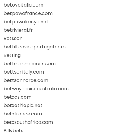
betovoitalia.com
betpawafrance.com
betpawakenya.net
betriviera1.fr
Betsson
bettiltcasinoportugal.com
Betting
bettsondenmark.com
bettsonitaly.com
bettsonnorge.com
betwaycasinoaustralia.com
betxcz.com
betxethiopia.net
betxfrance.com
betxsouthafrica.com
Billybets