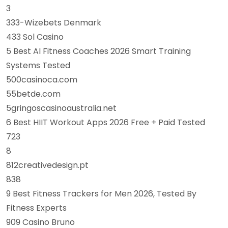
3
333-Wizebets Denmark
433 Sol Casino
5 Best AI Fitness Coaches 2026 Smart Training
Systems Tested
500casinoca.com
55betde.com
5gringoscasinoaustralia.net
6 Best HIIT Workout Apps 2026 Free + Paid Tested
723
8
812creativedesign.pt
838
9 Best Fitness Trackers for Men 2026, Tested By
Fitness Experts
909 Casino Bruno