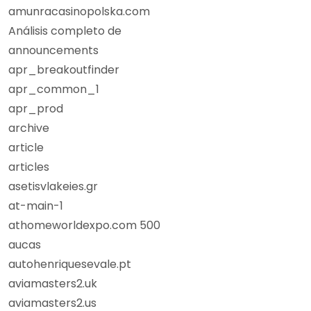
amunracasinopolska.com
Análisis completo de
announcements
apr_breakoutfinder
apr_common_1
apr_prod
archive
article
articles
asetisvlakeies.gr
at-main-1
athomeworldexpo.com 500
aucas
autohenriquesevale.pt
aviamasters2.uk
aviamasters2.us