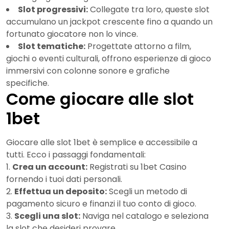
Slot progressivi:
Collegate tra loro, queste slot
accumulano un jackpot crescente fino a quando un
fortunato giocatore non lo vince.
Slot tematiche:
Progettate attorno a film,
giochi o eventi culturali, offrono esperienze di gioco
immersivi con colonne sonore e grafiche
specifiche.
Come giocare alle slot
1bet
Giocare alle slot 1bet è semplice e accessibile a
tutti. Ecco i passaggi fondamentali:
Crea un account:
Registrati su 1bet Casino
fornendo i tuoi dati personali.
Effettua un deposito:
Scegli un metodo di
pagamento sicuro e finanzi il tuo conto di gioco.
Scegli una slot:
Naviga nel catalogo e seleziona
la slot che desideri provare.