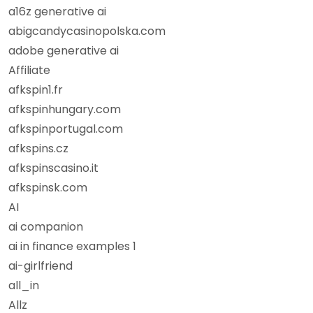
a16z generative ai
abigcandycasinopolska.com
adobe generative ai
Affiliate
afkspin1.fr
afkspinhungary.com
afkspinportugal.com
afkspins.cz
afkspinscasino.it
afkspinsk.com
AI
ai companion
ai in finance examples 1
ai-girlfriend
all_in
Allz