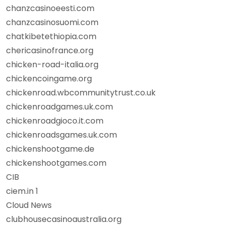
chanzcasinoeesti.com
chanzcasinosuomi.com
chatkibetethiopia.com
chericasinofrance.org
chicken-road-italia.org
chickencoingame.org
chickenroad.wbcommunitytrust.co.uk
chickenroadgames.uk.com
chickenroadgioco.it.com
chickenroadsgames.uk.com
chickenshootgame.de
chickenshootgames.com
CIB
ciem.in 1
Cloud News
clubhousecasinoaustralia.org