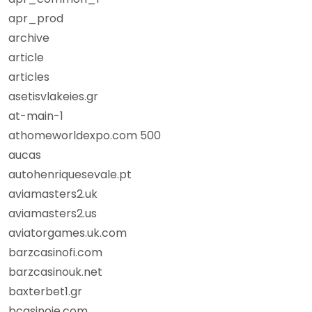
apr_prod
archive
article
articles
asetisvlakeies.gr
at-main-1
athomeworldexpo.com 500
aucas
autohenriquesevale.pt
aviamasters2.uk
aviamasters2.us
aviatorgames.uk.com
barzcasinofi.com
barzcasinouk.net
baxterbet1.gr
bcasinoie.com