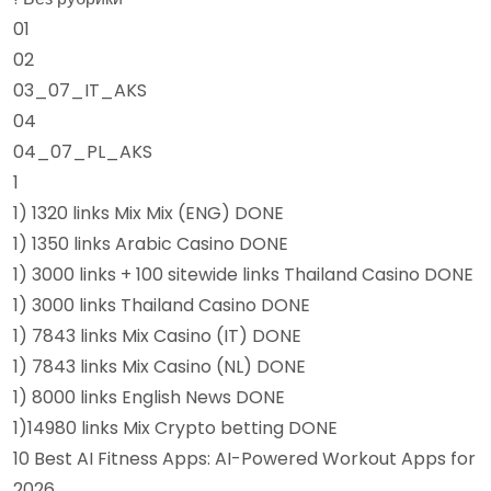
01
02
03_07_IT_AKS
04
04_07_PL_AKS
1
1) 1320 links Mix Mix (ENG) DONE
1) 1350 links Arabic Casino DONE
1) 3000 links + 100 sitewide links Thailand Casino DONE
1) 3000 links Thailand Casino DONE
1) 7843 links Mix Casino (IT) DONE
1) 7843 links Mix Casino (NL) DONE
1) 8000 links English News DONE
1)14980 links Mix Crypto betting DONE
10 Best AI Fitness Apps: AI-Powered Workout Apps for
2026