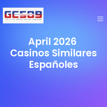
April 2026 ️
Casinos Similares
Españoles