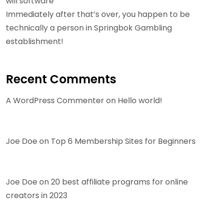
will software
Immediately after that’s over, you happen to be
technically a person in Springbok Gambling
establishment!
Recent Comments
A WordPress Commenter
on
Hello world!
Joe Doe
on
Top 6 Membership Sites for Beginners
Joe Doe
on
20 best affiliate programs for online
creators in 2023