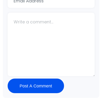
Post A Comment