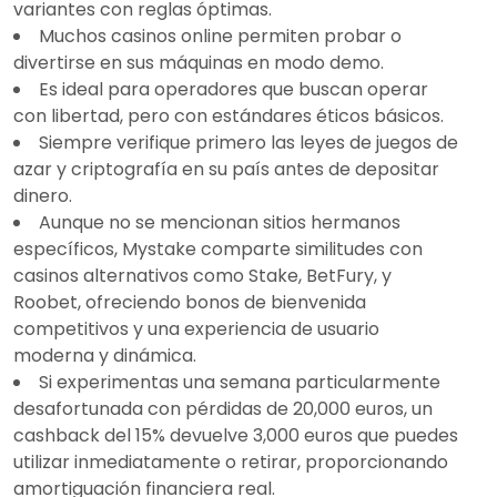
variantes con reglas óptimas.
Muchos casinos online permiten probar o
divertirse en sus máquinas en modo demo.
Es ideal para operadores que buscan operar
con libertad, pero con estándares éticos básicos.
Siempre verifique primero las leyes de juegos de
azar y criptografía en su país antes de depositar
dinero.
Aunque no se mencionan sitios hermanos
específicos, Mystake comparte similitudes con
casinos alternativos como Stake, BetFury, y
Roobet, ofreciendo bonos de bienvenida
competitivos y una experiencia de usuario
moderna y dinámica.
Si experimentas una semana particularmente
desafortunada con pérdidas de 20,000 euros, un
cashback del 15% devuelve 3,000 euros que puedes
utilizar inmediatamente o retirar, proporcionando
amortiguación financiera real.