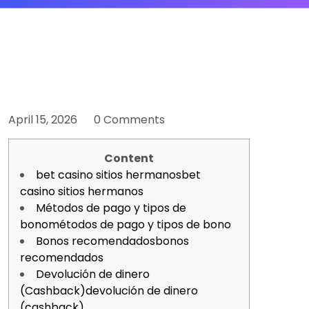
April 15, 2026
0 Comments
Content
bet casino sitios hermanosbet
casino sitios hermanos
Métodos de pago y tipos de
bonométodos de pago y tipos de bono
Bonos recomendadosbonos
recomendados
Devolución de dinero
(Cashback)devolución de dinero
(cashback)