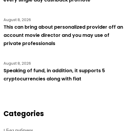
August 8, 2026
This can bring about personalized provider off an
account movie director and you may use of
private professionals
August 8, 2026
Speaking of fund, in addition, it supports 5
cryptocurrencies along with fiat
Categories
! Без рубрики