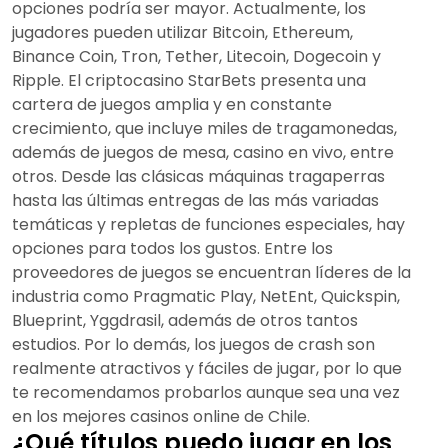
opciones podría ser mayor. Actualmente, los
jugadores pueden utilizar Bitcoin, Ethereum,
Binance Coin, Tron, Tether, Litecoin, Dogecoin y
Ripple. El criptocasino StarBets presenta una
cartera de juegos amplia y en constante
crecimiento, que incluye miles de tragamonedas,
además de juegos de mesa, casino en vivo, entre
otros. Desde las clásicas máquinas tragaperras
hasta las últimas entregas de las más variadas
temáticas y repletas de funciones especiales, hay
opciones para todos los gustos. Entre los
proveedores de juegos se encuentran líderes de la
industria como Pragmatic Play, NetEnt, Quickspin,
Blueprint, Yggdrasil, además de otros tantos
estudios. Por lo demás, los juegos de crash son
realmente atractivos y fáciles de jugar, por lo que
te recomendamos probarlos aunque sea una vez
en los mejores casinos online de Chile.
¿Qué títulos puedo jugar en los