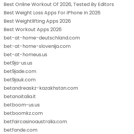
Best Online Workout Of 2026, Tested By Editors
Best Weight Loss Apps For iPhone In 2026
Best Weightlifting Apps 2026
Best Workout Apps 2026
bet-at-home-deutschland.com
bet-at-home-slovenija.com
bet-at-homeus.us
bet9ja-us.us
bet9jade.com
bet9jauk.com
betandreaskz-kazakhstan.com
betanoitalia.it
betboom-us.us
betboomkz.com
betfaircasinoaustralia.com
betfande.com