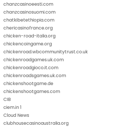
chanzcasinoeesti.com
chanzcasinosuomi.com
chatkibetethiopia.com
chericasinofrance.org
chicken-road-italia.org
chickencoingame.org
chickenroad.wbcommunitytrust.co.uk
chickenroadgames.uk.com
chickenroadgioco.it.com
chickenroadsgames.uk.com
chickenshootgame.de
chickenshootgames.com
CIB
ciem.in 1
Cloud News
clubhousecasinoaustralia.org