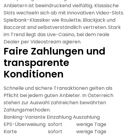
Anbietern ist beeindruckend vielfältig. Klassische
Slots wechseln sich ab mit innovativen Video-Slots.
Spielbank-Klassiker wie Roulette, Blackjack und
Baccarat sind selbstverständlich vertreten. Stark
im Trend liegt das Live-Casino, bei dem reale
Dealer per Videostream agieren.
Faire Zahlungen und
transparente
Konditionen
Schnelle und sichere Transaktionen gelten als
Pflicht bei jedem guten Anbieter. In Österreich
stehen zur Auswahl zahlreichen bewährten
Zahlungsmethoden.
Banking-Variante Einzahlung Auszahlung
EPS-Überweisung
sofort
wenige Tage
Karte
sofort
wenige Tage