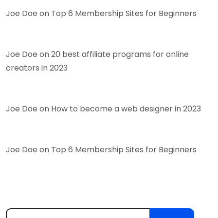
Joe Doe
on
Top 6 Membership Sites for Beginners
Joe Doe
on
20 best affiliate programs for online
creators in 2023
Joe Doe
on
How to become a web designer in 2023
Joe Doe
on
Top 6 Membership Sites for Beginners