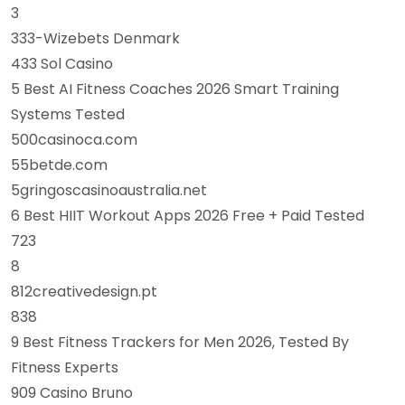
3
333-Wizebets Denmark
433 Sol Casino
5 Best AI Fitness Coaches 2026 Smart Training
Systems Tested
500casinoca.com
55betde.com
5gringoscasinoaustralia.net
6 Best HIIT Workout Apps 2026 Free + Paid Tested
723
8
812creativedesign.pt
838
9 Best Fitness Trackers for Men 2026, Tested By
Fitness Experts
909 Casino Bruno