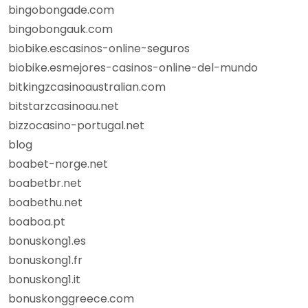
bingobongade.com
bingobongauk.com
biobike.escasinos-online-seguros
biobike.esmejores-casinos-online-del-mundo
bitkingzcasinoaustralian.com
bitstarzcasinoau.net
bizzocasino-portugal.net
blog
boabet-norge.net
boabetbr.net
boabethu.net
boaboa.pt
bonuskong1.es
bonuskong1.fr
bonuskong1.it
bonuskonggreece.com