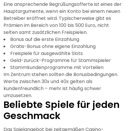
Eine ansprechende Begrüßungsofferte ist eines der
Hauptargumente, wenn ein Konto bei einem neuen
Betreiber eröffnet wird. Typischerweise gibt es
Prämien im Bereich von 100 bis 500 Euro, nicht
selten samt zusätzlichen Freispielen.
Bonus auf die erste Einzahlung
Gratis-Bonus ohne eigene Einzahlung
Freispiele für ausgewählte Slots
Geld-zurück-Programme für Stammspieler
Stammkundenprogramme mit Vorteilen
Im Zentrum stehen sollten die Bonusbedingungen.
Werte zwischen 30x und 40x gelten als
kundenfreundlich – mehr ist häufig schwer
umzusetzen.
Beliebte Spiele für jeden
Geschmack
Das Spielangebot bei zeitgemäßen Casino-