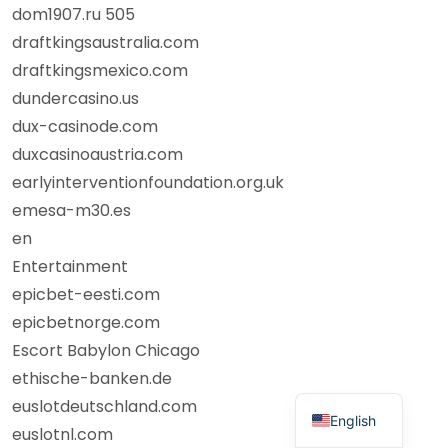
dom1907.ru 505
draftkingsaustralia.com
draftkingsmexico.com
dundercasino.us
dux-casinode.com
duxcasinoaustria.com
earlyinterventionfoundation.org.uk
emesa-m30.es
en
Entertainment
epicbet-eesti.com
epicbetnorge.com
Escort Babylon Chicago
ethische-banken.de
euslotdeutschland.com
English
euslotnl.com