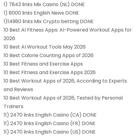
1) 7843 links Mix Casino (NL) DONE
1) 8000 links English News DONE
1)14980 links Mix Crypto betting DONE
10 Best AI Fitness Apps: AI-Powered Workout Apps for
2026
10 Best AI Workout Tools May 2026
10 Best Calorie Counting Apps of 2026
10 Best Fitness and Exercise Apps
10 Best Fitness and Exercise Apps 2026
10 Best Workout Apps of 2026, According to Experts
and Reviews
10 Best Workout Apps of 2026, Tested by Personal
Trainers
11) 2470 links English Casino (CA) DONE
11) 2470 links English Casino (FR) DONE
11) 2470 links English Casino (US) DONE