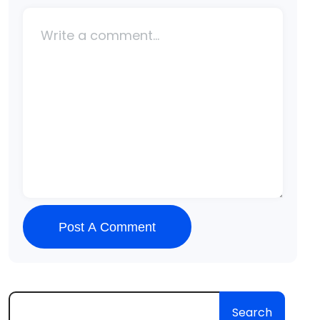
Post A Comment
Search