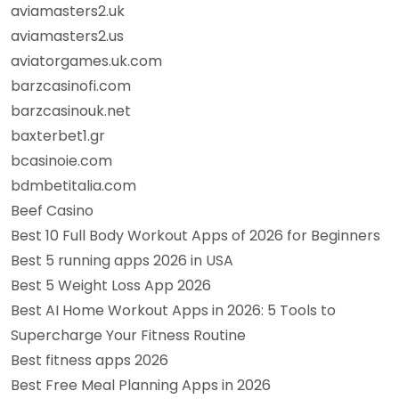
aviamasters2.uk
aviamasters2.us
aviatorgames.uk.com
barzcasinofi.com
barzcasinouk.net
baxterbet1.gr
bcasinoie.com
bdmbetitalia.com
Beef Casino
Best 10 Full Body Workout Apps of 2026 for Beginners
Best 5 running apps 2026 in USA
Best 5 Weight Loss App 2026
Best AI Home Workout Apps in 2026: 5 Tools to
Supercharge Your Fitness Routine
Best fitness apps 2026
Best Free Meal Planning Apps in 2026