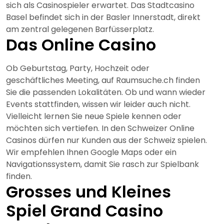
sich als Casinospieler erwartet. Das Stadtcasino
Basel befindet sich in der Basler Innerstadt, direkt
am zentral gelegenen Barfüsserplatz.
Das Online Casino
Ob Geburtstag, Party, Hochzeit oder
geschäftliches Meeting, auf Raumsuche.ch finden
Sie die passenden Lokalitäten. Ob und wann wieder
Events stattfinden, wissen wir leider auch nicht.
Vielleicht lernen Sie neue Spiele kennen oder
möchten sich vertiefen. In den Schweizer Online
Casinos dürfen nur Kunden aus der Schweiz spielen.
Wir empfehlen Ihnen Google Maps oder ein
Navigationssystem, damit Sie rasch zur Spielbank
finden.
Grosses und Kleines
Spiel Grand Casino