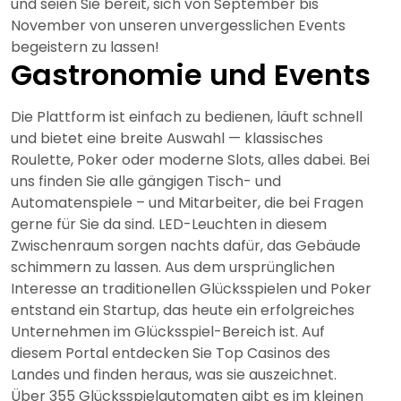
und seien Sie bereit, sich von September bis
November von unseren unvergesslichen Events
begeistern zu lassen!
Gastronomie und Events
Die Plattform ist einfach zu bedienen, läuft schnell
und bietet eine breite Auswahl — klassisches
Roulette, Poker oder moderne Slots, alles dabei. Bei
uns finden Sie alle gängigen Tisch- und
Automatenspiele – und Mitarbeiter, die bei Fragen
gerne für Sie da sind. LED-Leuchten in diesem
Zwischenraum sorgen nachts dafür, das Gebäude
schimmern zu lassen. Aus dem ursprünglichen
Interesse an traditionellen Glücksspielen und Poker
entstand ein Startup, das heute ein erfolgreiches
Unternehmen im Glücksspiel-Bereich ist. Auf
diesem Portal entdecken Sie Top Casinos des
Landes und finden heraus, was sie auszeichnet.
Über 355 Glücksspielautomaten gibt es im kleinen