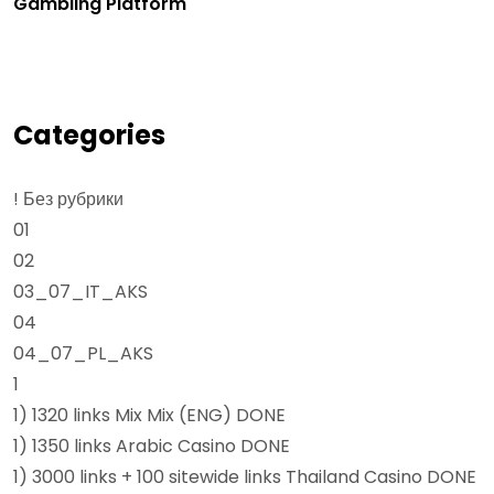
Gambling Platform
Categories
! Без рубрики
01
02
03_07_IT_AKS
04
04_07_PL_AKS
1
1) 1320 links Mix Mix (ENG) DONE
1) 1350 links Arabic Casino DONE
1) 3000 links + 100 sitewide links Thailand Casino DONE