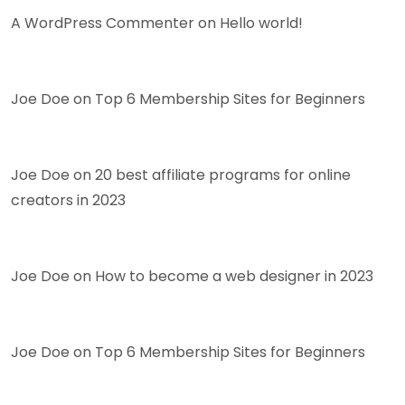
A WordPress Commenter
on
Hello world!
Joe Doe
on
Top 6 Membership Sites for Beginners
Joe Doe
on
20 best affiliate programs for online
creators in 2023
Joe Doe
on
How to become a web designer in 2023
Joe Doe
on
Top 6 Membership Sites for Beginners