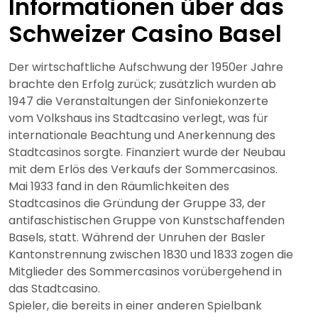
Informationen über das
Schweizer Casino Basel
Der wirtschaftliche Aufschwung der 1950er Jahre
brachte den Erfolg zurück; zusätzlich wurden ab
1947 die Veranstaltungen der Sinfoniekonzerte
vom Volkshaus ins Stadtcasino verlegt, was für
internationale Beachtung und Anerkennung des
Stadtcasinos sorgte. Finanziert wurde der Neubau
mit dem Erlös des Verkaufs der Sommercasinos.
Mai 1933 fand in den Räumlichkeiten des
Stadtcasinos die Gründung der Gruppe 33, der
antifaschistischen Gruppe von Kunstschaffenden
Basels, statt. Während der Unruhen der Basler
Kantonstrennung zwischen 1830 und 1833 zogen die
Mitglieder des Sommercasinos vorübergehend in
das Stadtcasino.
Spieler, die bereits in einer anderen Spielbank