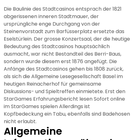
Die Baulinie des Stadtcasinos entsprach der 1821
abgerissenen inneren Stadtmauer, der
ursprüngliche enge Durchgang von der
Steinenvorstadt zum Barfüsserplatz ersetzte das
Eselstürlein. Der grosse Konzertsaal, der die heutige
Bedeutung des Stadtcasinos hauptsächlich
ausmacht, war nicht Bestandteil des Berri-Baus,
sondern wurde diesem erst 1876 angefügt. Die
Anfänge des Stadtcasinos gehen bis 1808 zurück,
als sich die Allgemeine Lesegesellschaft Basel im
heutigen Reinacherhof für gemeinsame
Diskussions- und Spieltreffen einmietete. Erst den
StarGames Erfahrungsbericht lesen Sofort online
im StarGames spielen Allerdings ist
Kopfbedeckung ein Tabu, ebenfalls sind Badehosen
nicht erlaubt.
Allgemeine