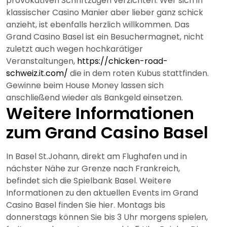
provokativen Schriftzügen verzichten. Wer sich in
klassischer Casino Manier aber lieber ganz schick
anzieht, ist ebenfalls herzlich willkommen. Das
Grand Casino Basel ist ein Besuchermagnet, nicht
zuletzt auch wegen hochkarätiger
Veranstaltungen,
https://chicken-road-
schweiz.it.com/
die in dem roten Kubus stattfinden.
Gewinne beim House Money lassen sich
anschließend wieder als Bankgeld einsetzen.
Weitere Informationen
zum Grand Casino Basel
In Basel St.Johann, direkt am Flughafen und in
nächster Nähe zur Grenze nach Frankreich,
befindet sich die Spielbank Basel. Weitere
Informationen zu den aktuellen Events im Grand
Casino Basel finden Sie hier. Montags bis
donnerstags können Sie bis 3 Uhr morgens spielen,