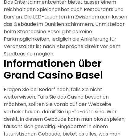
Das Entertainmentcenter bietet ausser einem
reichhaltigen Spielangebot auch Restaurants und
Bars an. Die LED-Leuchten im Zwischenraum lassen
das Gebäude im Dunklen schimmern. Unmittelbar
beim Stadtcasino Basel gibt es keine
Parkmöglichkeiten, lediglich die Anlieferung für
Veranstalter ist nach Absprache direkt vor dem
Stadtcasino möglich.
Informationen über
Grand Casino Basel
Fragen Sie bei Bedarf nach, falls Sie nicht
weiterwissen. Falls Sie das Casino besuchen
möchten, sollten Sie vorab auf der Webseite
vorbeischauen, damit Sie up-to-date sind. Wer
denkt, in diesem Gebäude kann man bloss spielen,
täuscht sich gewaltig. Eingebettet in einem
futuristischen Gebäude, bietet es alles, was man