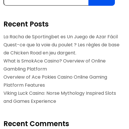
Recent Posts
La Racha de Sportingbet es Un Juego de Azar Fácil
Quest-ce que la voie du poulet ? Les règles de base
de Chicken Road en jeu dargent.
What is SmokAce Casino? Overview of Online
Gambling Platform
Overview of Ace Pokies Casino Online Gaming
Platform Features
Viking Luck Casino: Norse Mythology Inspired Slots
and Games Experience
Recent Comments