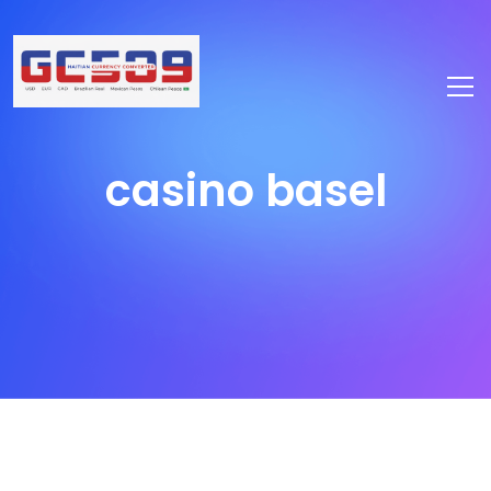
casino basel