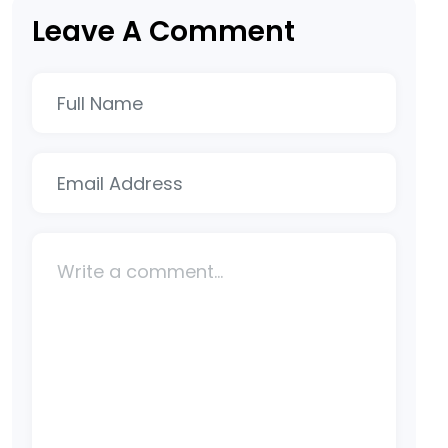
Leave A Comment