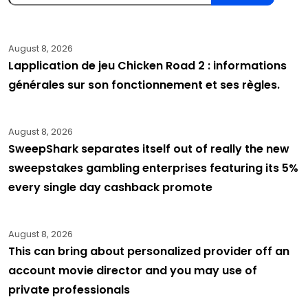
August 8, 2026
Lapplication de jeu Chicken Road 2 : informations
générales sur son fonctionnement et ses règles.
August 8, 2026
SweepShark separates itself out of really the new
sweepstakes gambling enterprises featuring its 5%
every single day cashback promote
August 8, 2026
This can bring about personalized provider off an
account movie director and you may use of
private professionals