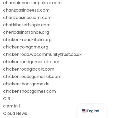
championcasinopolska.com
chanzcasinoeesti.com
chanzcasinosuomi.com
chatkibetethiopia.com
chericasinofrance.org
chicken-road-italia.org
chickencoingame.org
chickenroad.wbcommunitytrust.co.uk
chickenroadgames.uk.com
chickenroadgioco.it.com
chickenroadsgames.uk.com
chickenshootgame.de
chickenshootgames.com
CIB
ciem.in 1
English
Cloud News