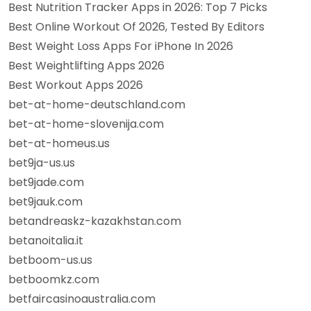
Best Nutrition Tracker Apps in 2026: Top 7 Picks
Best Online Workout Of 2026, Tested By Editors
Best Weight Loss Apps For iPhone In 2026
Best Weightlifting Apps 2026
Best Workout Apps 2026
bet-at-home-deutschland.com
bet-at-home-slovenija.com
bet-at-homeus.us
bet9ja-us.us
bet9jade.com
bet9jauk.com
betandreaskz-kazakhstan.com
betanoitalia.it
betboom-us.us
betboomkz.com
betfaircasinoaustralia.com