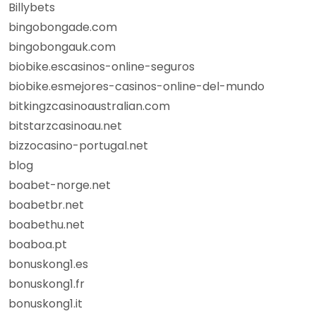
Billybets
bingobongade.com
bingobongauk.com
biobike.escasinos-online-seguros
biobike.esmejores-casinos-online-del-mundo
bitkingzcasinoaustralian.com
bitstarzcasinoau.net
bizzocasino-portugal.net
blog
boabet-norge.net
boabetbr.net
boabethu.net
boaboa.pt
bonuskong1.es
bonuskong1.fr
bonuskong1.it