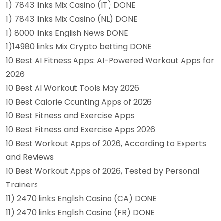
1) 7843 links Mix Casino (IT) DONE
1) 7843 links Mix Casino (NL) DONE
1) 8000 links English News DONE
1)14980 links Mix Crypto betting DONE
10 Best AI Fitness Apps: AI-Powered Workout Apps for
2026
10 Best AI Workout Tools May 2026
10 Best Calorie Counting Apps of 2026
10 Best Fitness and Exercise Apps
10 Best Fitness and Exercise Apps 2026
10 Best Workout Apps of 2026, According to Experts
and Reviews
10 Best Workout Apps of 2026, Tested by Personal
Trainers
11) 2470 links English Casino (CA) DONE
11) 2470 links English Casino (FR) DONE