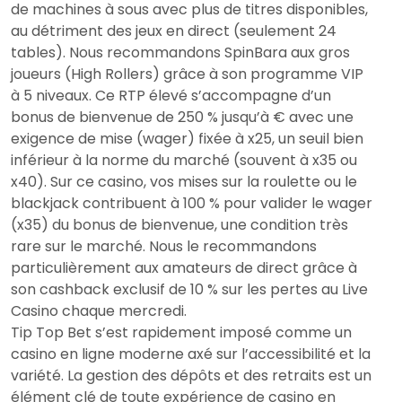
de machines à sous avec plus de titres disponibles,
au détriment des jeux en direct (seulement 24
tables). Nous recommandons SpinBara aux gros
joueurs (High Rollers) grâce à son programme VIP
à 5 niveaux. Ce RTP élevé s’accompagne d’un
bonus de bienvenue de 250 % jusqu’à € avec une
exigence de mise (wager) fixée à x25, un seuil bien
inférieur à la norme du marché (souvent à x35 ou
x40). Sur ce casino, vos mises sur la roulette ou le
blackjack contribuent à 100 % pour valider le wager
(x35) du bonus de bienvenue, une condition très
rare sur le marché. Nous le recommandons
particulièrement aux amateurs de direct grâce à
son cashback exclusif de 10 % sur les pertes au Live
Casino chaque mercredi.
Tip Top Bet s’est rapidement imposé comme un
casino en ligne moderne axé sur l’accessibilité et la
variété. La gestion des dépôts et des retraits est un
élément clé de toute expérience de casino en