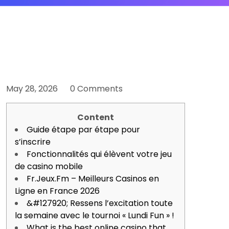
May 28, 2026
0 Comments
Content
Guide étape par étape pour
s’inscrire
Fonctionnalités qui élèvent votre jeu
de casino mobile
Fr.Jeux.Fm – Meilleurs Casinos en
Ligne en France 2026
&#127920; Ressens l’excitation toute
la semaine avec le tournoi « Lundi Fun » !
What is the best online casino that