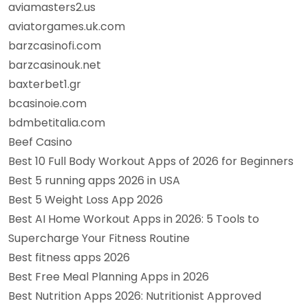
aviamasters2.us
aviatorgames.uk.com
barzcasinofi.com
barzcasinouk.net
baxterbet1.gr
bcasinoie.com
bdmbetitalia.com
Beef Casino
Best 10 Full Body Workout Apps of 2026 for Beginners
Best 5 running apps 2026 in USA
Best 5 Weight Loss App 2026
Best AI Home Workout Apps in 2026: 5 Tools to
Supercharge Your Fitness Routine
Best fitness apps 2026
Best Free Meal Planning Apps in 2026
Best Nutrition Apps 2026: Nutritionist Approved