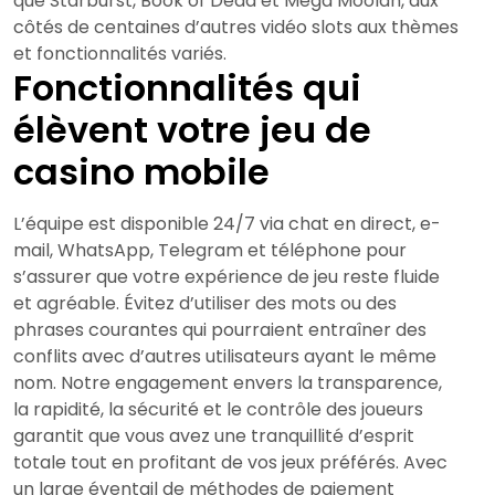
que Starburst, Book of Dead et Mega Moolah, aux
côtés de centaines d’autres vidéo slots aux thèmes
et fonctionnalités variés.
Fonctionnalités qui
élèvent votre jeu de
casino mobile
L’équipe est disponible 24/7 via chat en direct, e-
mail, WhatsApp, Telegram et téléphone pour
s’assurer que votre expérience de jeu reste fluide
et agréable. Évitez d’utiliser des mots ou des
phrases courantes qui pourraient entraîner des
conflits avec d’autres utilisateurs ayant le même
nom. Notre engagement envers la transparence,
la rapidité, la sécurité et le contrôle des joueurs
garantit que vous avez une tranquillité d’esprit
totale tout en profitant de vos jeux préférés. Avec
un large éventail de méthodes de paiement