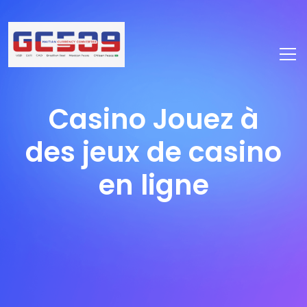
Casino Jouez à
des jeux de casino
en ligne