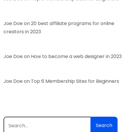
Joe Doe
on
20 best affiliate programs for online
creators in 2023
Joe Doe
on
How to become a web designer in 2023
Joe Doe
on
Top 6 Membership Sites for Beginners
Search