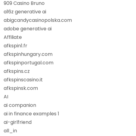
909 Casino Bruno
a16z generative ai
abigcandycasinopolska.com
adobe generative ai
Affiliate
afkspin1.fr
afkspinhungary.com
afkspinportugal.com
afkspins.cz
afkspinscasino.it
afkspinsk.com
AI
ai companion
ai in finance examples 1
ai-girlfriend
all_in