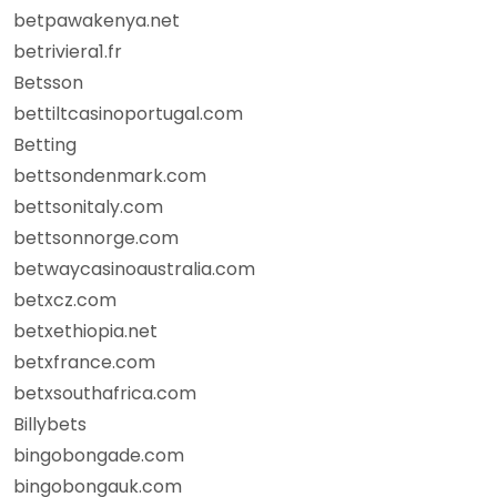
betpawakenya.net
betriviera1.fr
Betsson
bettiltcasinoportugal.com
Betting
bettsondenmark.com
bettsonitaly.com
bettsonnorge.com
betwaycasinoaustralia.com
betxcz.com
betxethiopia.net
betxfrance.com
betxsouthafrica.com
Billybets
bingobongade.com
bingobongauk.com