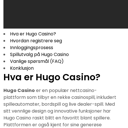
Hva er Hugo Casino?
Hvordan registrere seg
Innloggingsprosess
Spillutvalg på Hugo Casino
Vanlige spørsmål (FAQ)
Konklusjon
Hva er Hugo Casino?
Hugo Casino
er en populær nettcasino-
plattform som tilbyr en rekke casinospill, inkludert
spilleautomater, bordspill og live dealer-spill. Med
sitt vennlige design og innovative funksjoner har
Hugo Casino raskt blitt en favoritt blant spillere.
Plattformen er også kjent for sine generøse