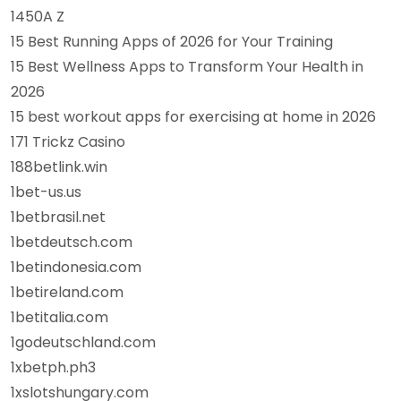
1450A Z
15 Best Running Apps of 2026 for Your Training
15 Best Wellness Apps to Transform Your Health in
2026
15 best workout apps for exercising at home in 2026
171 Trickz Casino
188betlink.win
1bet-us.us
1betbrasil.net
1betdeutsch.com
1betindonesia.com
1betireland.com
1betitalia.com
1godeutschland.com
1xbetph.ph3
1xslotshungary.com