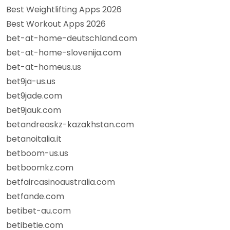
Best Weightlifting Apps 2026
Best Workout Apps 2026
bet-at-home-deutschland.com
bet-at-home-slovenija.com
bet-at-homeus.us
bet9ja-us.us
bet9jade.com
bet9jauk.com
betandreaskz-kazakhstan.com
betanoitalia.it
betboom-us.us
betboomkz.com
betfaircasinoaustralia.com
betfande.com
betibet-au.com
betibetie.com