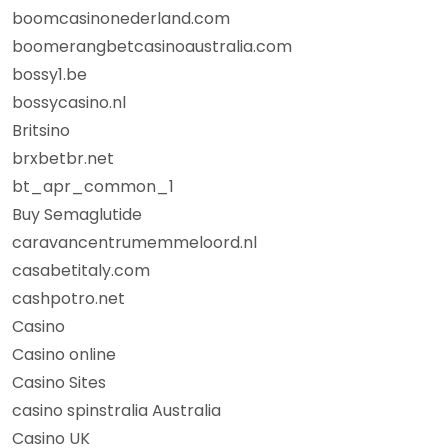
boomcasinonederland.com
boomerangbetcasinoaustralia.com
bossy1.be
bossycasino.nl
Britsino
brxbetbr.net
bt_apr_common_1
Buy Semaglutide
caravancentrumemmeloord.nl
casabetitaly.com
cashpotro.net
Casino
Casino online
Casino Sites
casino spinstralia Australia
Casino UK