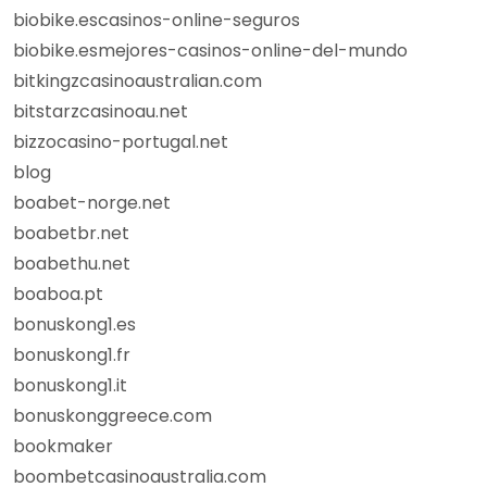
biobike.escasinos-online-seguros
biobike.esmejores-casinos-online-del-mundo
bitkingzcasinoaustralian.com
bitstarzcasinoau.net
bizzocasino-portugal.net
blog
boabet-norge.net
boabetbr.net
boabethu.net
boaboa.pt
bonuskong1.es
bonuskong1.fr
bonuskong1.it
bonuskonggreece.com
bookmaker
boombetcasinoaustralia.com