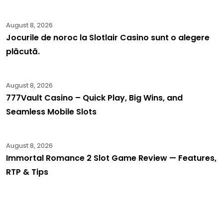
August 8, 2026
Jocurile de noroc la Slotlair Casino sunt o alegere
plăcută.
August 8, 2026
777Vault Casino – Quick Play, Big Wins, and
Seamless Mobile Slots
August 8, 2026
Immortal Romance 2 Slot Game Review — Features,
RTP & Tips