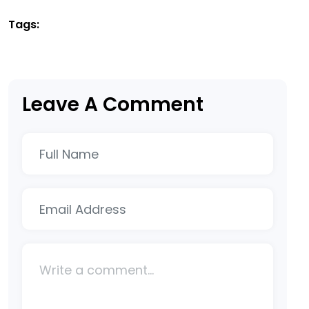
Tags:
Leave A Comment