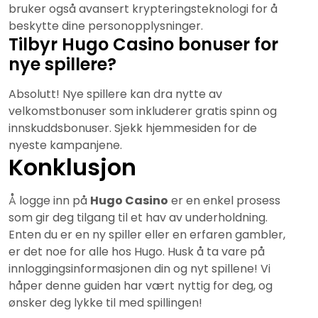
bruker også avansert krypteringsteknologi for å
beskytte dine personopplysninger.
Tilbyr Hugo Casino bonuser for
nye spillere?
Absolutt! Nye spillere kan dra nytte av
velkomstbonuser som inkluderer gratis spinn og
innskuddsbonuser. Sjekk hjemmesiden for de
nyeste kampanjene.
Konklusjon
Å logge inn på
Hugo Casino
er en enkel prosess
som gir deg tilgang til et hav av underholdning.
Enten du er en ny spiller eller en erfaren gambler,
er det noe for alle hos Hugo. Husk å ta vare på
innloggingsinformasjonen din og nyt spillene! Vi
håper denne guiden har vært nyttig for deg, og
ønsker deg lykke til med spillingen!