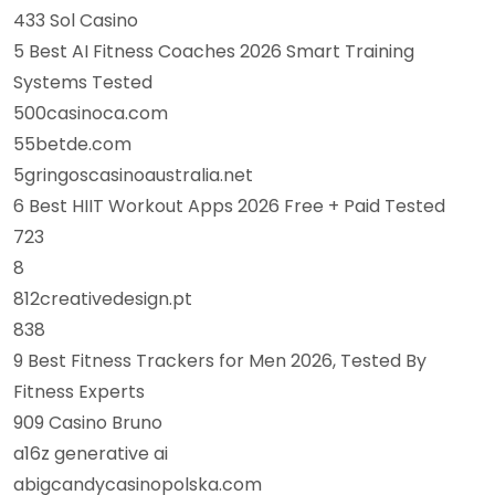
433 Sol Casino
5 Best AI Fitness Coaches 2026 Smart Training
Systems Tested
500casinoca.com
55betde.com
5gringoscasinoaustralia.net
6 Best HIIT Workout Apps 2026 Free + Paid Tested
723
8
812creativedesign.pt
838
9 Best Fitness Trackers for Men 2026, Tested By
Fitness Experts
909 Casino Bruno
a16z generative ai
abigcandycasinopolska.com