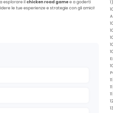
a esplorare il
chicken road game
e a goderti
1
idere le tue esperienze e strategie con gli amici!
1
A
1
1
1
1
1
E
1
P
1
1
1
1
1