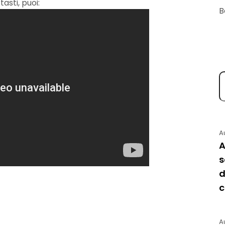
asti, puoi:
B
A
A
s
d
A