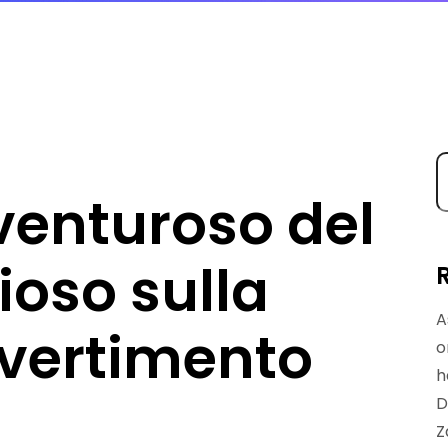
vventuroso del
ioso sulla
A
ivertimento
o
h
D
Z