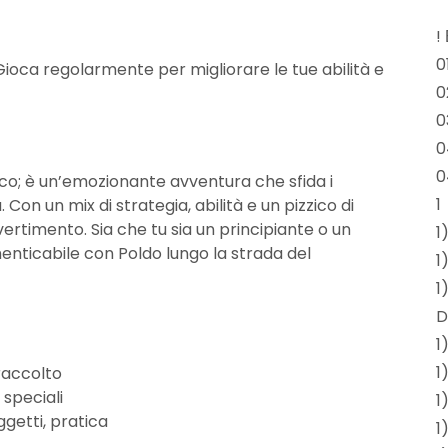
!
0
Gioca regolarmente per migliorare le tue abilità e
0
0
0
0
oco; è un’emozionante avventura che sfida i
1
Con un mix di strategia, abilità e un pizzico di
vertimento. Sia che tu sia un principiante o un
1
enticabile con Poldo lungo la strada del
1
1
D
1
1
raccolto
 speciali
1
oggetti, pratica
1