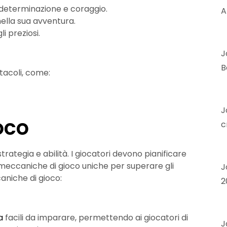
a determinazione e coraggio.
A
nella sua avventura.
li preziosi.
J
B
stacoli, come:
J
oco
c
trategia e abilità. I giocatori devono pianificare
eccaniche di gioco uniche per superare gli
J
aniche di gioco:
2
a
facili da imparare, permettendo ai giocatori di
J