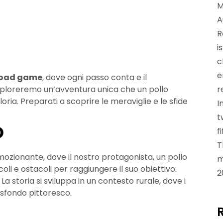
M
A
R
i
c
e
road game
, dove ogni passo conta e il
esploreremo un’avventura unica che un pollo
r
oria. Preparati a scoprire le meraviglie e le sfide
I
t
o
f
T
mozionante, dove il nostro protagonista, un pollo
m
i e ostacoli per raggiungere il suo obiettivo:
2
La storia si sviluppa in un contesto rurale, dove i
 sfondo pittoresco.