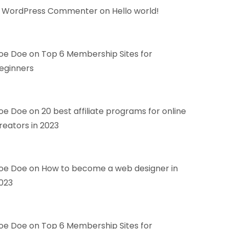
 WordPress Commenter
on
Hello world!
oe Doe
on
Top 6 Membership Sites for
eginners
oe Doe
on
20 best affiliate programs for online
reators in 2023
oe Doe
on
How to become a web designer in
023
oe Doe
on
Top 6 Membership Sites for