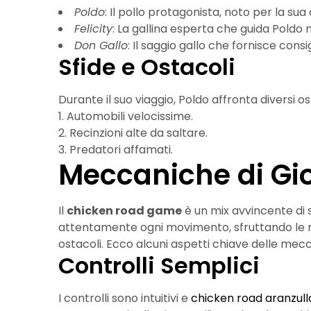
Poldo
: Il pollo protagonista, noto per la su
Felicity
: La gallina esperta che guida Poldo 
Don Gallo
: Il saggio gallo che fornisce consig
Sfide e Ostacoli
Durante il suo viaggio, Poldo affronta diversi o
Automobili velocissime.
Recinzioni alte da saltare.
Predatori affamati.
Meccaniche di Gi
Il
chicken road game
è un mix avvincente di s
attentamente ogni movimento, sfruttando le m
ostacoli. Ecco alcuni aspetti chiave delle mecc
Controlli Semplici
I controlli sono intuitivi e
chicken road aranzull