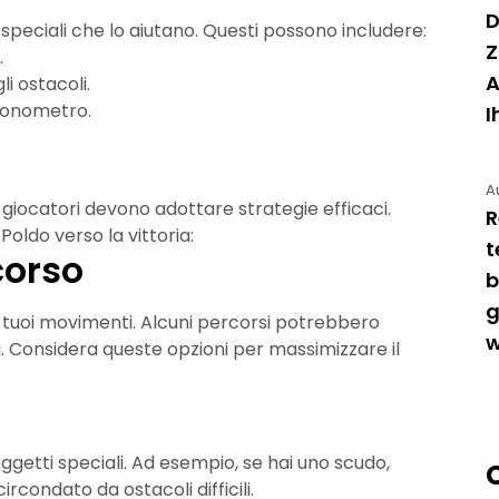
D
speciali che lo aiutano. Questi possono includere:
Z
.
A
i ostacoli.
ronometro.
I
A
 i giocatori devono adottare strategie efficaci.
R
Poldo verso la vittoria:
t
corso
b
g
i tuoi movimenti. Alcuni percorsi potrebbero
w
 Considera queste opzioni per massimizzare il
oggetti speciali. Ad esempio, se hai uno scudo,
circondato da ostacoli difficili.