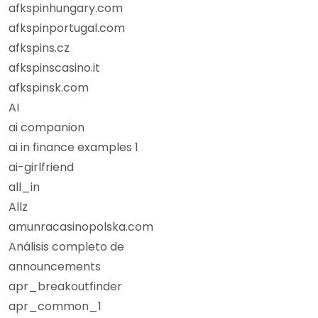
afkspinhungary.com
afkspinportugal.com
afkspins.cz
afkspinscasino.it
afkspinsk.com
AI
ai companion
ai in finance examples 1
ai-girlfriend
all_in
Allz
amunracasinopolska.com
Análisis completo de
announcements
apr_breakoutfinder
apr_common_1