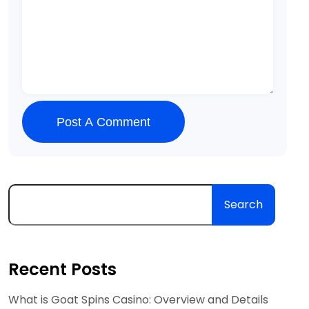
Post A Comment
Search
Recent Posts
What is Goat Spins Casino: Overview and Details