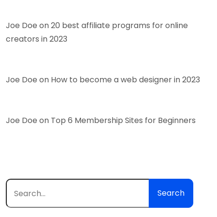
Joe Doe
on
20 best affiliate programs for online
creators in 2023
Joe Doe
on
How to become a web designer in 2023
Joe Doe
on
Top 6 Membership Sites for Beginners
Search