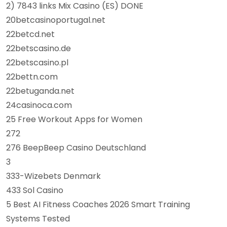
2) 7843 links Mix Casino (ES) DONE
20betcasinoportugal.net
22betcd.net
22betscasino.de
22betscasino.pl
22bettn.com
22betuganda.net
24casinoca.com
25 Free Workout Apps for Women
272
276 BeepBeep Casino Deutschland
3
333-Wizebets Denmark
433 Sol Casino
5 Best AI Fitness Coaches 2026 Smart Training
Systems Tested