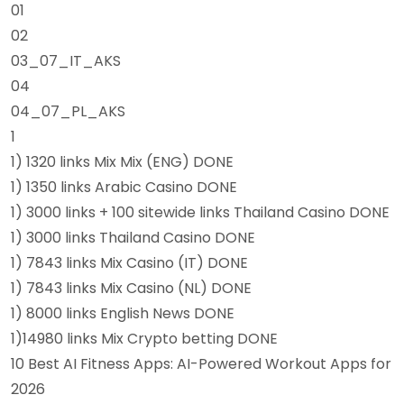
01
02
03_07_IT_AKS
04
04_07_PL_AKS
1
1) 1320 links Mix Mix (ENG) DONE
1) 1350 links Arabic Casino DONE
1) 3000 links + 100 sitewide links Thailand Casino DONE
1) 3000 links Thailand Casino DONE
1) 7843 links Mix Casino (IT) DONE
1) 7843 links Mix Casino (NL) DONE
1) 8000 links English News DONE
1)14980 links Mix Crypto betting DONE
10 Best AI Fitness Apps: AI-Powered Workout Apps for
2026