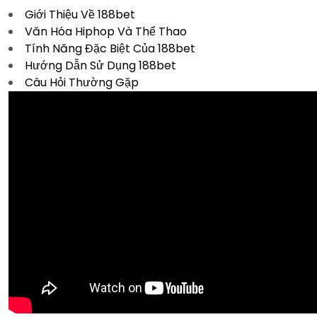
Giới Thiệu Về 188bet
Văn Hóa Hiphop Và Thể Thao
Tính Năng Đặc Biệt Của 188bet
Hướng Dẫn Sử Dụng 188bet
Câu Hỏi Thường Gặp