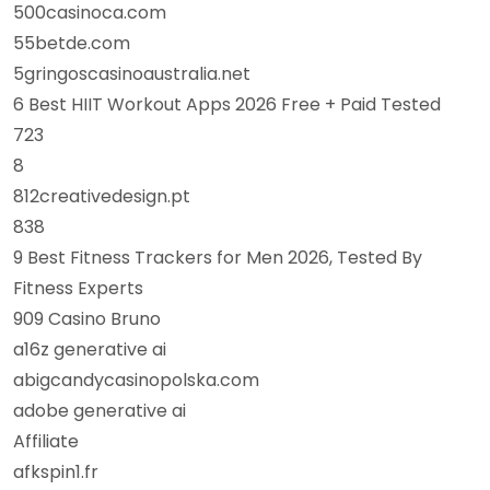
500casinoca.com
55betde.com
5gringoscasinoaustralia.net
6 Best HIIT Workout Apps 2026 Free + Paid Tested
723
8
812creativedesign.pt
838
9 Best Fitness Trackers for Men 2026, Tested By
Fitness Experts
909 Casino Bruno
a16z generative ai
abigcandycasinopolska.com
adobe generative ai
Affiliate
afkspin1.fr