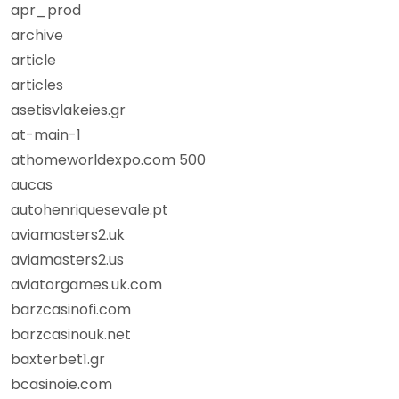
apr_prod
archive
article
articles
asetisvlakeies.gr
at-main-1
athomeworldexpo.com 500
aucas
autohenriquesevale.pt
aviamasters2.uk
aviamasters2.us
aviatorgames.uk.com
barzcasinofi.com
barzcasinouk.net
baxterbet1.gr
bcasinoie.com