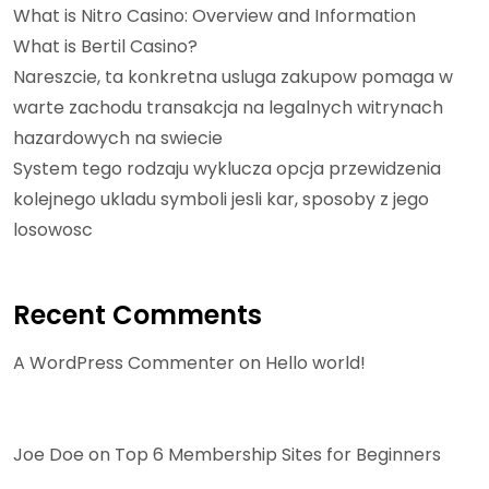
What is Nitro Casino: Overview and Information
What is Bertil Casino?
Nareszcie, ta konkretna usluga zakupow pomaga w
warte zachodu transakcja na legalnych witrynach
hazardowych na swiecie
System tego rodzaju wyklucza opcja przewidzenia
kolejnego ukladu symboli jesli kar, sposoby z jego
losowosc
Recent Comments
A WordPress Commenter
on
Hello world!
Joe Doe
on
Top 6 Membership Sites for Beginners