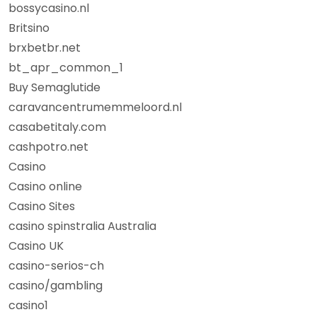
bossycasino.nl
Britsino
brxbetbr.net
bt_apr_common_1
Buy Semaglutide
caravancentrumemmeloord.nl
casabetitaly.com
cashpotro.net
Casino
Casino online
Casino Sites
casino spinstralia Australia
Casino UK
casino-serios-ch
casino/gambling
casino1