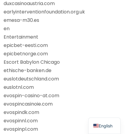
duxcasinoaustria.com
earlyinterventionfoundation.org.uk
emesa-m30.es
en
Entertainment
epicbet-eesti.com
epicbetnorge.com
Escort Babylon Chicago
ethische-banken.de
euslotdeutschland.com
euslotnl.com
evospin-casino-at.com
evospincasinoie.com
evospindk.com
evospinnl.com
English
evospinpl.com