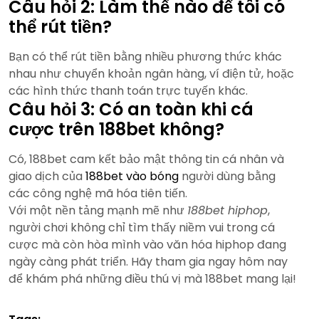
Câu hỏi 2: Làm thế nào để tôi có
thể rút tiền?
Bạn có thể rút tiền bằng nhiều phương thức khác
nhau như chuyển khoản ngân hàng, ví điện tử, hoặc
các hình thức thanh toán trực tuyến khác.
Câu hỏi 3: Có an toàn khi cá
cược trên 188bet không?
Có, 188bet cam kết bảo mật thông tin cá nhân và
giao dịch của
188bet vào bóng
người dùng bằng
các công nghệ mã hóa tiên tiến.
Với một nền tảng mạnh mẽ như
188bet hiphop
,
người chơi không chỉ tìm thấy niềm vui trong cá
cược mà còn hòa mình vào văn hóa hiphop đang
ngày càng phát triển. Hãy tham gia ngay hôm nay
để khám phá những điều thú vị mà 188bet mang lại!