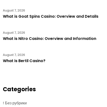
August 7, 2026
What is Goat Spins Casino: Overview and Details
August 7, 2026
What is Nitro Casino: Overview and Information
August 7, 2026
What is Bertil Casino?
Categories
! Без рубрики