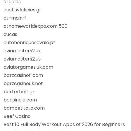
articles
asetisvlakeies.gr
at-main-1
athomeworldexpo.com 500
aucas
autohenriquesevale.pt
aviamasters2.uk
aviamasters2.us
aviatorgames.uk.com
barzcasinofi.com
barzcasinouk.net
baxterbet1.gr
bcasinoie.com
bdmbetitalia.com
Beef Casino
Best 10 Full Body Workout Apps of 2026 for Beginners