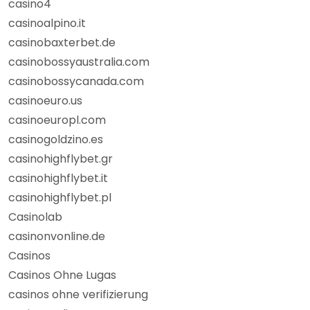
casino4
casinoalpino.it
casinobaxterbet.de
casinobossyaustralia.com
casinobossycanada.com
casinoeuro.us
casinoeuropl.com
casinogoldzino.es
casinohighflybet.gr
casinohighflybet.it
casinohighflybet.pl
Casinolab
casinonvonline.de
Casinos
Casinos Ohne Lugas
casinos ohne verifizierung