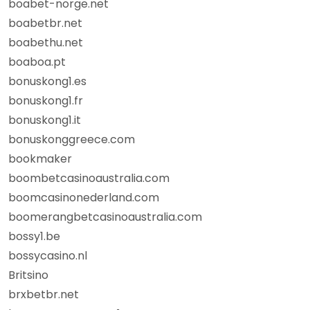
boabet-norge.net
boabetbr.net
boabethu.net
boaboa.pt
bonuskong1.es
bonuskong1.fr
bonuskong1.it
bonuskonggreece.com
bookmaker
boombetcasinoaustralia.com
boomcasinonederland.com
boomerangbetcasinoaustralia.com
bossy1.be
bossycasino.nl
Britsino
brxbetbr.net