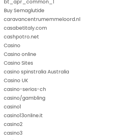
bt_apr_common_1
Buy Semaglutide
caravancentrumemmeloord.nl
casabetitaly.com
cashpotro.net
Casino
Casino online
Casino Sites
casino spinstralia Australia
Casino UK
casino-serios-ch
casino/gambling
casino1
casino13online.it
casino2
casino3