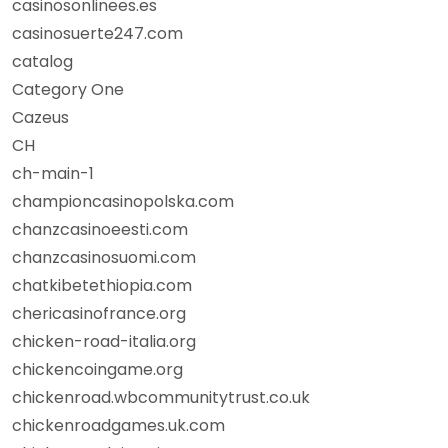
casinosonlinees.es
casinosuerte247.com
catalog
Category One
Cazeus
CH
ch-main-1
championcasinopolska.com
chanzcasinoeesti.com
chanzcasinosuomi.com
chatkibetethiopia.com
chericasinofrance.org
chicken-road-italia.org
chickencoingame.org
chickenroad.wbcommunitytrust.co.uk
chickenroadgames.uk.com