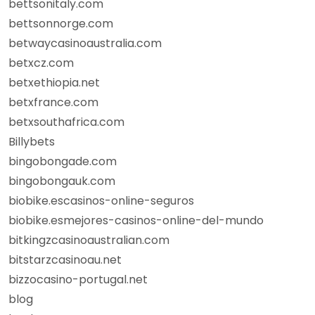
bettsonitaly.com
bettsonnorge.com
betwaycasinoaustralia.com
betxcz.com
betxethiopia.net
betxfrance.com
betxsouthafrica.com
Billybets
bingobongade.com
bingobongauk.com
biobike.escasinos-online-seguros
biobike.esmejores-casinos-online-del-mundo
bitkingzcasinoaustralian.com
bitstarzcasinoau.net
bizzocasino-portugal.net
blog