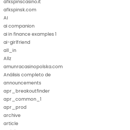
afkspinscasino.it
afkspinsk.com
AI
ai companion
ai in finance examples 1
ai-girlfriend
all_in
Allz
amunracasinopolska.com
Análisis completo de
announcements
apr_breakoutfinder
apr_common_1
apr_prod
archive
article