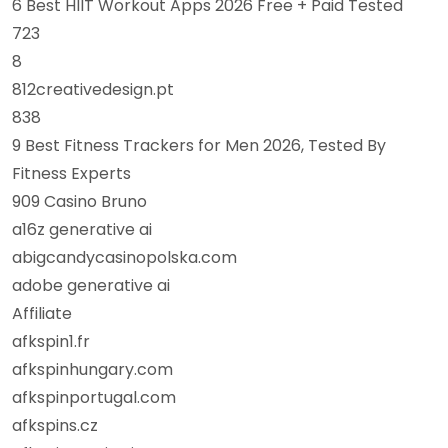
6 Best HIIT Workout Apps 2026 Free + Paid Tested
723
8
812creativedesign.pt
838
9 Best Fitness Trackers for Men 2026, Tested By
Fitness Experts
909 Casino Bruno
a16z generative ai
abigcandycasinopolska.com
adobe generative ai
Affiliate
afkspin1.fr
afkspinhungary.com
afkspinportugal.com
afkspins.cz