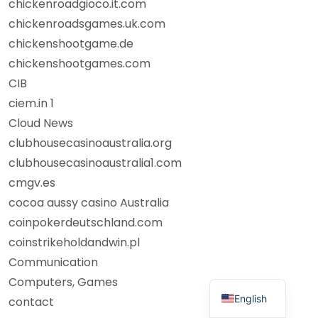
chickenroadgioco.it.com
chickenroadsgames.uk.com
chickenshootgame.de
chickenshootgames.com
CIB
ciem.in 1
Cloud News
clubhousecasinoaustralia.org
clubhousecasinoaustralia1.com
cmgv.es
cocoa aussy casino Australia
coinpokerdeutschland.com
coinstrikeholdandwin.pl
Communication
Computers, Games
English
contact