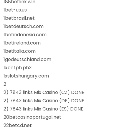
188betlink.win
1bet-us.us
1betbrasil.net
1betdeutsch.com
1betindonesia.com
1betireland.com
1betitalia.com
1godeutschland.com
1xbetph.ph3
1xslotshungary.com
2
2) 7843 links Mix Casino (CZ) DONE
2) 7843 links Mix Casino (DE) DONE
2) 7843 links Mix Casino (ES) DONE
20betcasinoportugal.net
22betcd.net