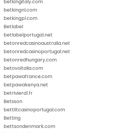
betkingitaly.com
betkingnl.com
betkingpl.com
Betlabel
betlabelportugal.net
betonredcasinoaustralia.net
betonredcasinoportugal.net
betonredhungary.com
betovoitalia.com
betpawafrance.com
betpawakenya.net
betriviera1.fr
Betsson
bettiltcasinoportugal.com
Betting
bettsondenmark.com