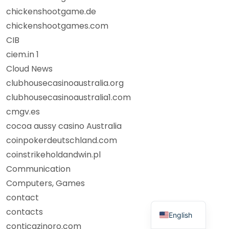
chickenshootgame.de
chickenshootgames.com
CIB
ciem.in 1
Cloud News
clubhousecasinoaustralia.org
clubhousecasinoaustralia1.com
cmgv.es
cocoa aussy casino Australia
coinpokerdeutschland.com
coinstrikeholdandwin.pl
Communication
Computers, Games
contact
contacts
English
conticazinoro.com