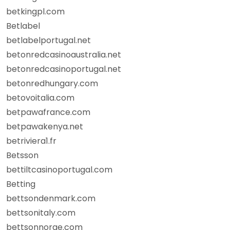
betkingpl.com
Betlabel
betlabelportugal.net
betonredcasinoaustralia.net
betonredcasinoportugal.net
betonredhungary.com
betovoitalia.com
betpawafrance.com
betpawakenya.net
betriviera1.fr
Betsson
bettiltcasinoportugal.com
Betting
bettsondenmark.com
bettsonitaly.com
bettsonnorge.com