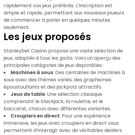
rapidement vos jeux préférés. L’inscription est
simple et rapide, permettant aux nouveaux joueurs
de commencer à parier en quelques minutes
seulement.
Les jeux proposés
Stanleybet Casino propose une vaste sélection de
jeux, adaptés à tous les goûts. Voici un aperçu des
principales catégories de jeux disponibles :
Machines à sous
: Des centaines de machines à
sous avec des thèmes variés, des graphismes
époustouflants et des jackpots attractifs.
Jeux de table
: Une sélection classique
comprenant le blackjack, la roulette, et le
baccarat, chacun avec différentes variantes.
Croupiers en direct
: Pour une expérience
immersive, les jeux avec croupiers en direct vous
permettent d’interagir avec de véritables dealers