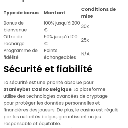
Conditions de
Type de bonus
Montant
mise
Bonus de
100% jusqu’à 200
30x
bienvenue
€
Offre de
50% jusqu’à 100
25x
recharge
€
Programme de
Points
N/A
fidélité
échangeables
Sécurité et fiabilité
La sécurité est une priorité absolue pour
Stanleybet Casino Belgique
. La plateforme
utilise des technologies avancées de cryptage
pour protéger les données personnelles et
financières des joueurs. De plus, le casino est régulé
par les autorités belges, garantissant un jeu
responsable et équitable.