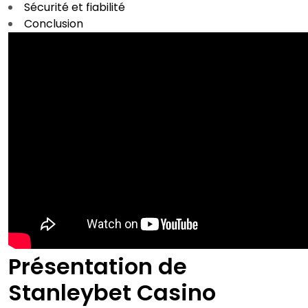
Sécurité et fiabilité
Conclusion
Présentation de
Stanleybet Casino