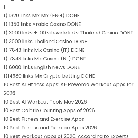
1
1) 1320 links Mix Mix (ENG) DONE
1) 1350 links Arabic Casino DONE
1) 3000 links + 100 sitewide links Thailand Casino DONE
1) 3000 links Thailand Casino DONE
1) 7843 links Mix Casino (IT) DONE
1) 7843 links Mix Casino (NL) DONE
1) 8000 links English News DONE
1)14980 links Mix Crypto betting DONE
10 Best AI Fitness Apps: AI-Powered Workout Apps for
2026
10 Best AI Workout Tools May 2026
10 Best Calorie Counting Apps of 2026
10 Best Fitness and Exercise Apps
10 Best Fitness and Exercise Apps 2026
10 Best Workout Apps of 2026, According to Experts