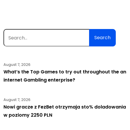
Search
August 7, 2026
What’s the Top Games to try out throughout the an
internet Gambling enterprise?
August 7, 2026
Nowi gracze z FezBet otrzymaja sto% doladowania
w poziomy 2250 PLN