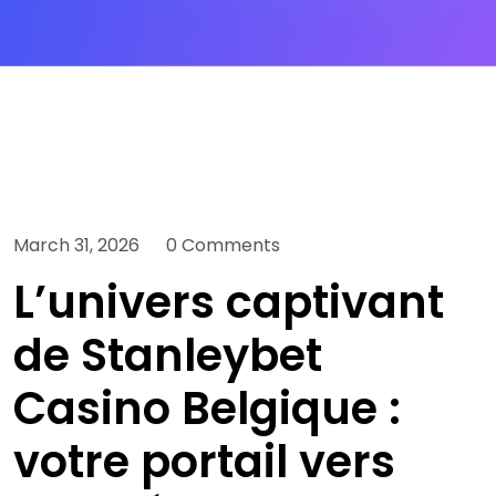
March 31, 2026
0 Comments
L’univers captivant
de Stanleybet
Casino Belgique :
votre portail vers