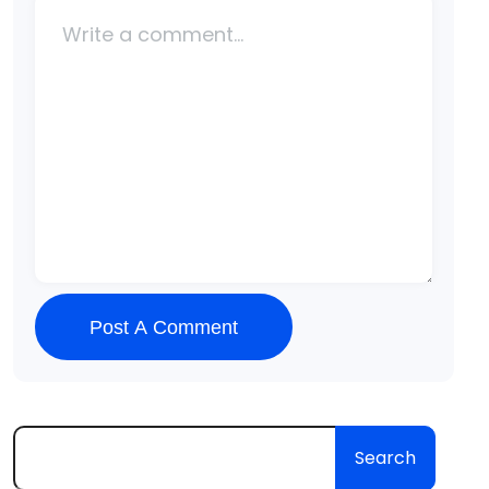
Post A Comment
Search