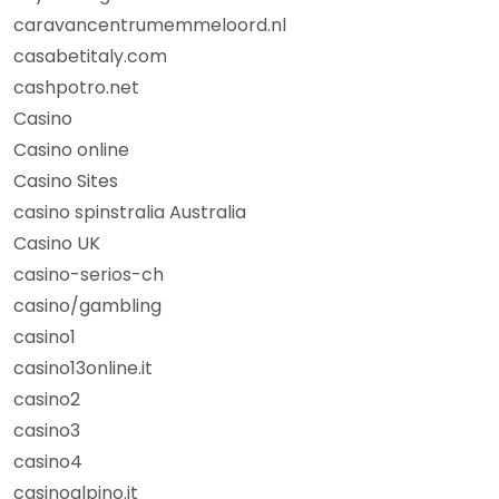
caravancentrumemmeloord.nl
casabetitaly.com
cashpotro.net
Casino
Casino online
Casino Sites
casino spinstralia Australia
Casino UK
casino-serios-ch
casino/gambling
casino1
casino13online.it
casino2
casino3
casino4
casinoalpino.it