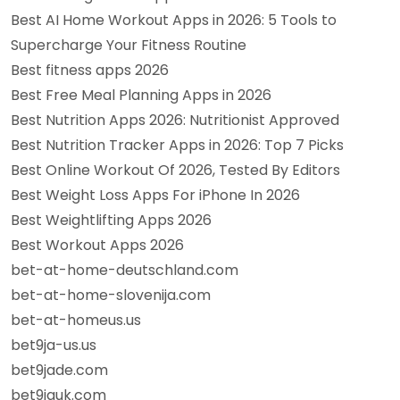
Best AI Home Workout Apps in 2026: 5 Tools to
Supercharge Your Fitness Routine
Best fitness apps 2026
Best Free Meal Planning Apps in 2026
Best Nutrition Apps 2026: Nutritionist Approved
Best Nutrition Tracker Apps in 2026: Top 7 Picks
Best Online Workout Of 2026, Tested By Editors
Best Weight Loss Apps For iPhone In 2026
Best Weightlifting Apps 2026
Best Workout Apps 2026
bet-at-home-deutschland.com
bet-at-home-slovenija.com
bet-at-homeus.us
bet9ja-us.us
bet9jade.com
bet9jauk.com