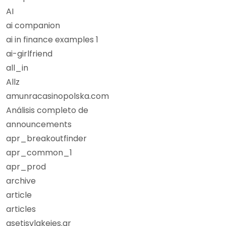
AI
ai companion
ai in finance examples 1
ai-girlfriend
all_in
Allz
amunracasinopolska.com
Análisis completo de
announcements
apr_breakoutfinder
apr_common_1
apr_prod
archive
article
articles
asetisvlakeies.gr