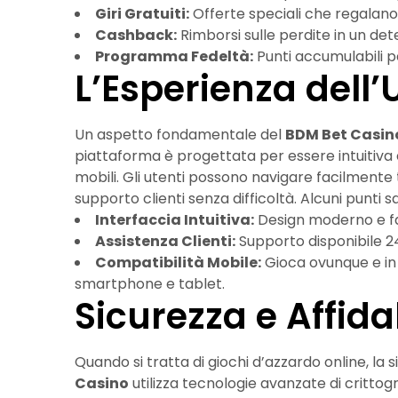
Giri Gratuiti:
Offerte speciali che regalano g
Cashback:
Rimborsi sulle perdite in un de
Programma Fedeltà:
Punti accumulabili p
L’Esperienza dell’
Un aspetto fondamentale del
BDM Bet Casin
piattaforma è progettata per essere intuitiva e
mobili. Gli utenti possono navigare facilmente t
supporto clienti senza difficoltà. Alcuni punti sa
Interfaccia Intuitiva:
Design moderno e fa
Assistenza Clienti:
Supporto disponibile 24
Compatibilità Mobile:
Gioca ovunque e in 
smartphone e tablet.
Sicurezza e Affida
Quando si tratta di giochi d’azzardo online, la s
Casino
utilizza tecnologie avanzate di crittogr