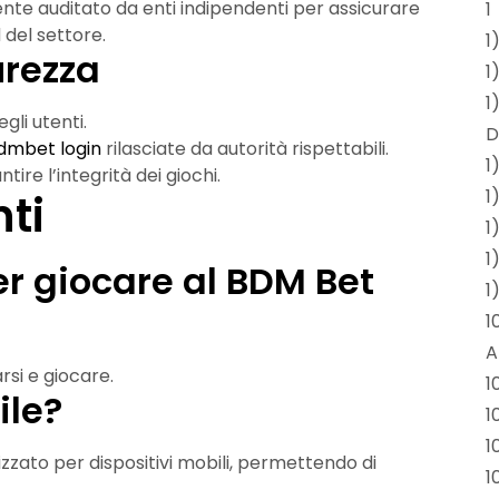
mente auditato da enti indipendenti per assicurare
1
 del settore.
1
urezza
1
1
gli utenti.
D
dmbet login
rilasciate da autorità rispettabili.
1
tire l’integrità dei giochi.
1
ti
1
1
er giocare al BDM Bet
1
1
A
rsi e giocare.
1
ile?
1
1
ato per dispositivi mobili, permettendo di
1