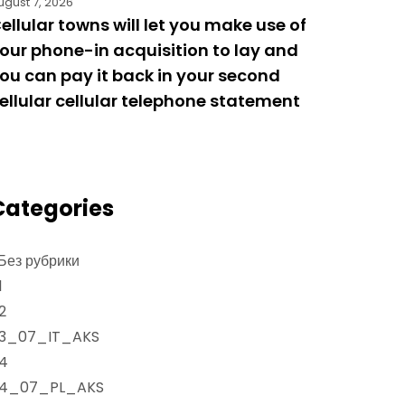
ugust 7, 2026
ellular towns will let you make use of
our phone-in acquisition to lay and
ou can pay it back in your second
ellular cellular telephone statement
Categories
 Без рубрики
1
2
3_07_IT_AKS
4
4_07_PL_AKS