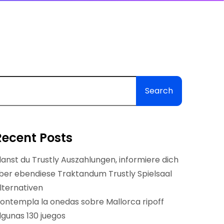
Search
Recent Posts
lanst du Trustly Auszahlungen, informiere dich
ber ebendiese Traktandum Trustly Spielsaal
lternativen
ontempla la onedas sobre Mallorca ripoff
lgunas 130 juegos