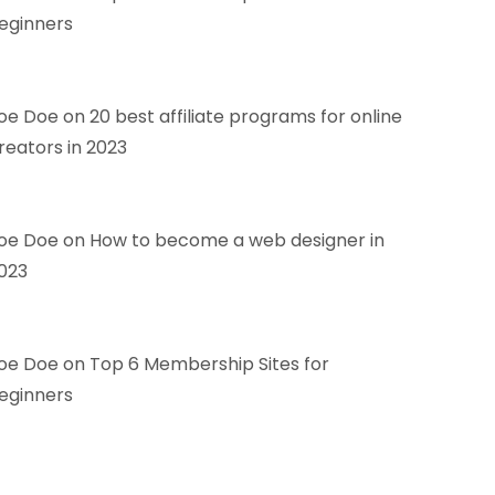
eginners
oe Doe
on
20 best affiliate programs for online
reators in 2023
oe Doe
on
How to become a web designer in
023
oe Doe
on
Top 6 Membership Sites for
eginners