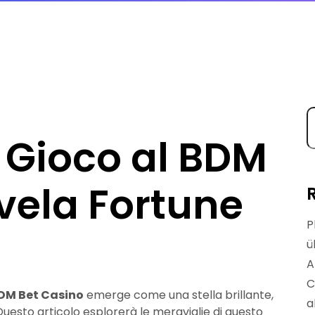
 Gioco al BDM
vela Fortune
P
ü
A
C
DM Bet Casino
emerge come una stella brillante,
a
uesto articolo esplorerà le meraviglie di questo