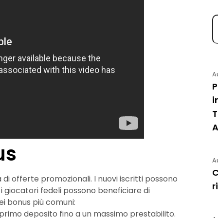
A
P
i
T
A
us
A
C
di offerte promozionali. I nuovi iscritti possono
r
 giocatori fedeli possono beneficiare di
dei bonus più comuni:
primo deposito fino a un massimo prestabilito.