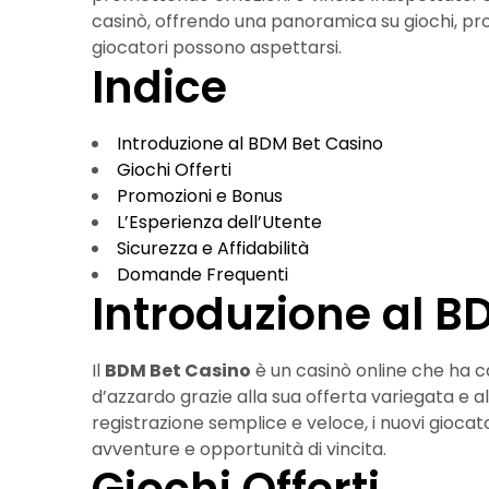
casinò, offrendo una panoramica su giochi, pr
giocatori possono aspettarsi.
Indice
Introduzione al BDM Bet Casino
Giochi Offerti
Promozioni e Bonus
L’Esperienza dell’Utente
Sicurezza e Affidabilità
Domande Frequenti
Introduzione al B
Il
BDM Bet Casino
è un casinò online che ha ca
d’azzardo grazie alla sua offerta variegata e a
registrazione semplice e veloce, i nuovi gioca
avventure e opportunità di vincita.