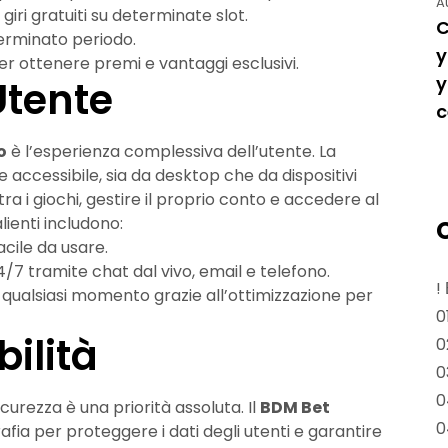
A
iri gratuiti su determinate slot.
C
terminato periodo.
y
er ottenere premi e vantaggi esclusivi.
y
Utente
c
o
è l’esperienza complessiva dell’utente. La
 accessibile, sia da desktop che da dispositivi
ra i giochi, gestire il proprio conto e accedere al
lienti includono:
cile da usare.
/7 tramite chat dal vivo, email e telefono.
!
qualsiasi momento grazie all’ottimizzazione per
0
bilità
0
0
0
icurezza è una priorità assoluta. Il
BDM Bet
0
afia per proteggere i dati degli utenti e garantire