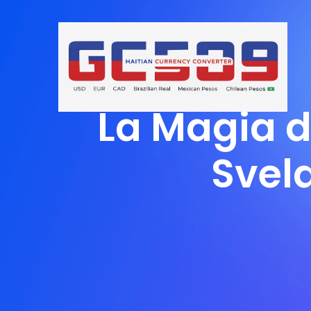
La Magia d
Svel