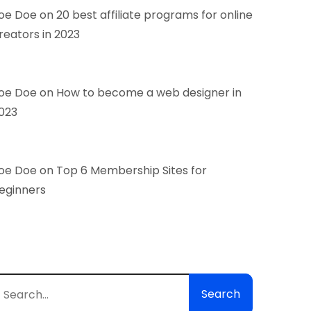
oe Doe
on
20 best affiliate programs for online
reators in 2023
oe Doe
on
How to become a web designer in
023
oe Doe
on
Top 6 Membership Sites for
eginners
Search