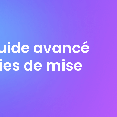
Guide avancé
ies de mise