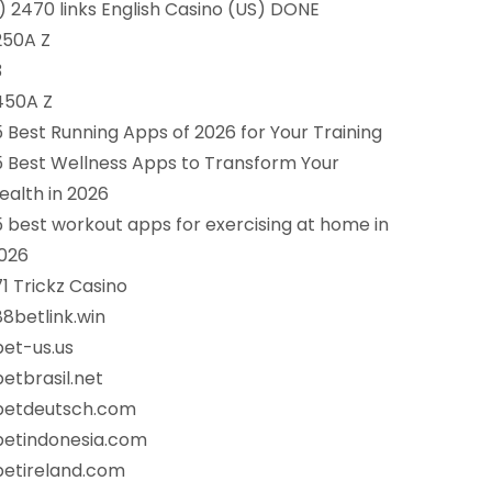
1) 2470 links English Casino (US) DONE
250A Z
3
450A Z
5 Best Running Apps of 2026 for Your Training
5 Best Wellness Apps to Transform Your
ealth in 2026
5 best workout apps for exercising at home in
026
71 Trickz Casino
88betlink.win
bet-us.us
betbrasil.net
betdeutsch.com
betindonesia.com
betireland.com