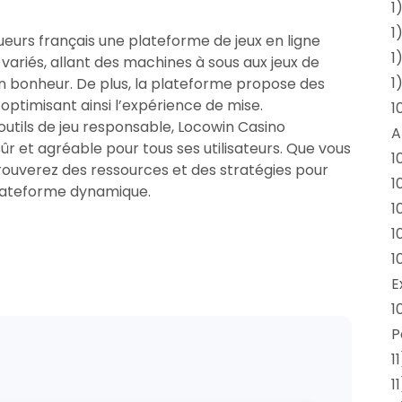
1
1
eurs français une plateforme de jeux en ligne
1
variés, allant des machines à sous aux jeux de
1
on bonheur. De plus, la plateforme propose des
optimisant ainsi l’expérience de mise.
1
outils de jeu responsable, Locowin Casino
A
r et agréable pour tous ses utilisateurs. Que vous
1
rouverez des ressources et des stratégies pour
1
plateforme dynamique.
1
1
1
E
1
P
1
1