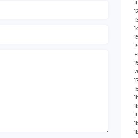
1
1
1
1
1
1
H
1
2
1
1
1
1
1
1
1