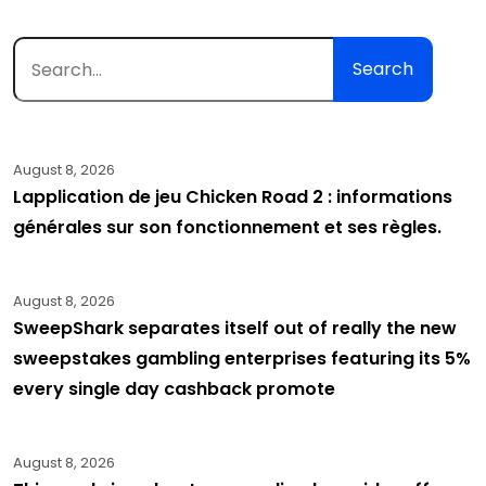
Search
August 8, 2026
Lapplication de jeu Chicken Road 2 : informations
générales sur son fonctionnement et ses règles.
August 8, 2026
SweepShark separates itself out of really the new
sweepstakes gambling enterprises featuring its 5%
every single day cashback promote
August 8, 2026