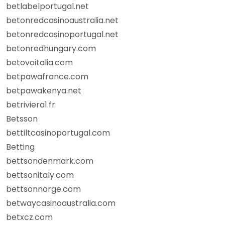
betlabelportugal.net
betonredcasinoaustralia.net
betonredcasinoportugal.net
betonredhungary.com
betovoitalia.com
betpawafrance.com
betpawakenya.net
betriviera1.fr
Betsson
bettiltcasinoportugal.com
Betting
bettsondenmark.com
bettsonitaly.com
bettsonnorge.com
betwaycasinoaustralia.com
betxcz.com