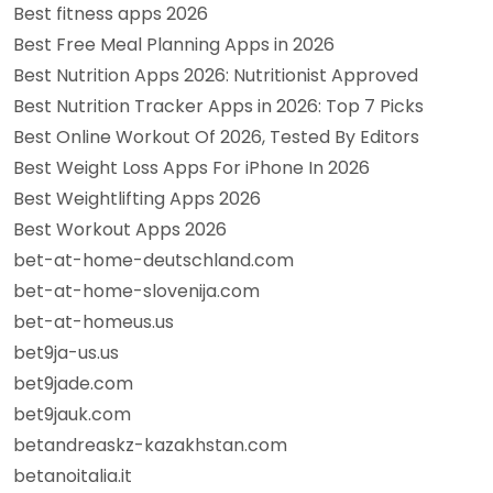
Best fitness apps 2026
Best Free Meal Planning Apps in 2026
Best Nutrition Apps 2026: Nutritionist Approved
Best Nutrition Tracker Apps in 2026: Top 7 Picks
Best Online Workout Of 2026, Tested By Editors
Best Weight Loss Apps For iPhone In 2026
Best Weightlifting Apps 2026
Best Workout Apps 2026
bet-at-home-deutschland.com
bet-at-home-slovenija.com
bet-at-homeus.us
bet9ja-us.us
bet9jade.com
bet9jauk.com
betandreaskz-kazakhstan.com
betanoitalia.it