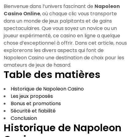
Bienvenue dans l’univers fascinant de
Napoleon
Casino Online
, où chaque clic vous transporte
dans un monde de jeux palpitants et de gains
spectaculaires. Que vous soyez un novice ou un
joueur expérimenté, ce casino en ligne a quelque
chose d’exceptionnel à offrir. Dans cet article, nous
explorerons les divers aspects qui font de
Napoleon Casino une destination de choix pour les
amateurs de jeux de hasard.
Table des matières
Historique de Napoleon Casino
Les jeux proposés
Bonus et promotions
Sécurité et fiabilité
Conclusion
Historique de Napoleon