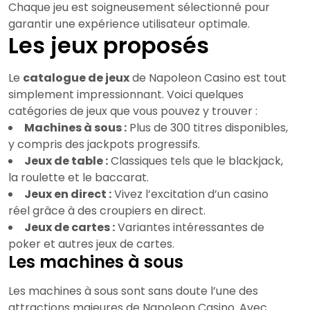
Chaque jeu est soigneusement sélectionné pour
garantir une expérience utilisateur optimale.
Les jeux proposés
Le
catalogue de jeux
de Napoleon Casino est tout
simplement impressionnant. Voici quelques
catégories de jeux que vous pouvez y trouver :
Machines à sous :
Plus de 300 titres disponibles,
y compris des jackpots progressifs.
Jeux de table :
Classiques tels que le blackjack,
la roulette et le baccarat.
Jeux en direct :
Vivez l’excitation d’un casino
réel grâce à des croupiers en direct.
Jeux de cartes :
Variantes intéressantes de
poker et autres jeux de cartes.
Les machines à sous
Les machines à sous sont sans doute l’une des
attractions majeures de Napoleon Casino. Avec