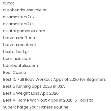
aucas
autohenriquesevale.pt
aviamasters2.uk
aviamasters2.us
aviatorgames.uk.com
barzcasinofi.com
barzcasinouk.net
baxterbet1.gr
bcasinoie.com
bdmbetitalia.com
Beef Casino
Best 10 Full Body Workout Apps of 2026 for Beginners
Best 5 running apps 2026 in USA
Best 5 Weight Loss App 2026
Best AI Home Workout Apps in 2026: 5 Tools to
Supercharge Your Fitness Routine