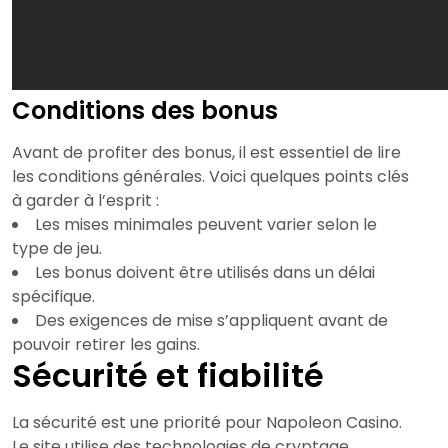
Conditions des bonus
Avant de profiter des bonus, il est essentiel de lire
les conditions générales. Voici quelques points clés
à garder à l’esprit :
Les mises minimales peuvent varier selon le
type de jeu.
Les bonus doivent être utilisés dans un délai
spécifique.
Des exigences de mise s’appliquent avant de
pouvoir retirer les gains.
Sécurité et fiabilité
La sécurité est une priorité pour Napoleon Casino.
Le site utilise des technologies de cryptage