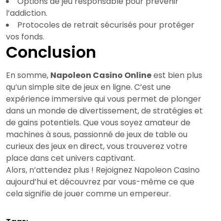
Options de jeu responsable pour prévenir
l’addiction.
Protocoles de retrait sécurisés pour protéger
vos fonds.
Conclusion
En somme,
Napoleon Casino Online
est bien plus
qu’un simple site de jeux en ligne. C’est une
expérience immersive qui vous permet de plonger
dans un monde de divertissement, de stratégies et
de gains potentiels. Que vous soyez amateur de
machines à sous, passionné de jeux de table ou
curieux des jeux en direct, vous trouverez votre
place dans cet univers captivant.
Alors, n’attendez plus ! Rejoignez Napoleon Casino
aujourd’hui et découvrez par vous-même ce que
cela signifie de jouer comme un empereur.