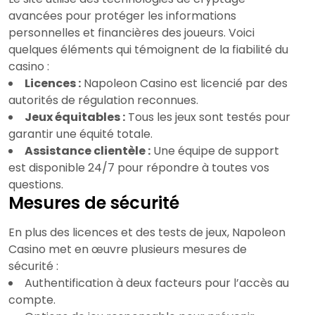
avancées pour protéger les informations
personnelles et financières des joueurs. Voici
quelques éléments qui témoignent de la fiabilité du
casino :
Licences :
Napoleon Casino est licencié par des
autorités de régulation reconnues.
Jeux équitables :
Tous les jeux sont testés pour
garantir une équité totale.
Assistance clientèle :
Une équipe de support
est disponible 24/7 pour répondre à toutes vos
questions.
Mesures de sécurité
En plus des licences et des tests de jeux, Napoleon
Casino met en œuvre plusieurs mesures de
sécurité :
Authentification à deux facteurs pour l’accès au
compte.