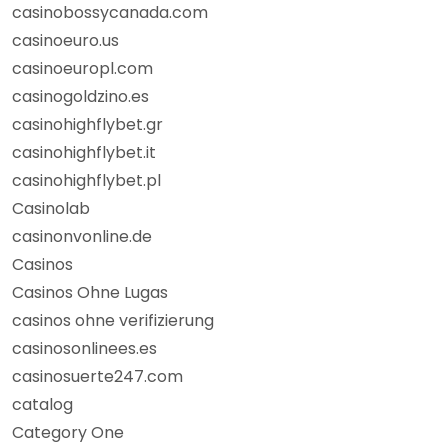
casinobossycanada.com
casinoeuro.us
casinoeuropl.com
casinogoldzino.es
casinohighflybet.gr
casinohighflybet.it
casinohighflybet.pl
Casinolab
casinonvonline.de
Casinos
Casinos Ohne Lugas
casinos ohne verifizierung
casinosonlinees.es
casinosuerte247.com
catalog
Category One