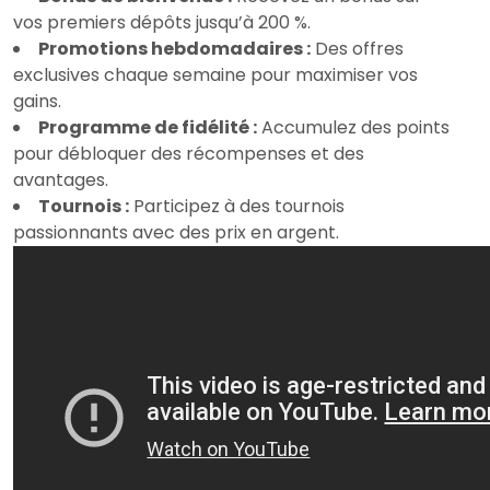
vos premiers dépôts jusqu’à 200 %.
Promotions hebdomadaires :
Des offres
exclusives chaque semaine pour maximiser vos
gains.
Programme de fidélité :
Accumulez des points
pour débloquer des récompenses et des
avantages.
Tournois :
Participez à des tournois
passionnants avec des prix en argent.