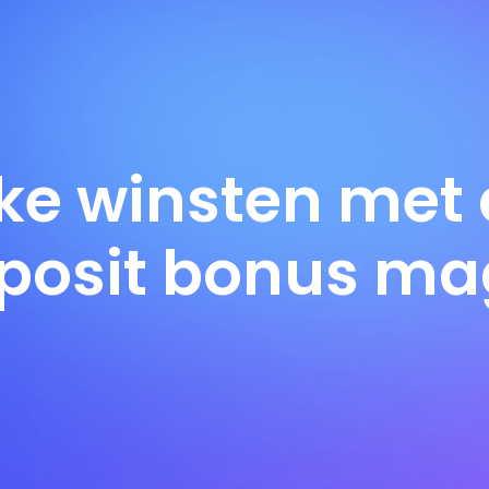
ke winsten met d
posit bonus ma