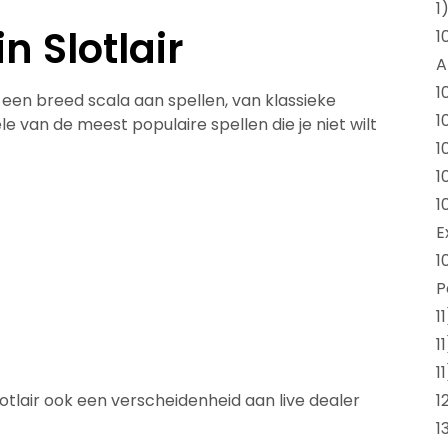
1
n Slotlair
1
A
1
n een breed scala aan spellen, van klassieke
1
ele van de meest populaire spellen die je niet wilt
1
1
1
E
1
P
1
1
1
otlair ook een verscheidenheid aan live dealer
1
1