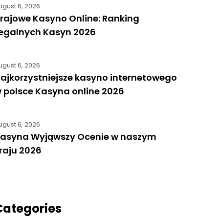
ugust 6, 2026
rajowe Kasyno Online: Ranking
egalnych Kasyn 2026
ugust 6, 2026
ajkorzystniejsze kasyno internetowego
 polsce Kasyna online 2026
ugust 6, 2026
asyna Wyjąwszy Ocenie w naszym
raju 2026
Categories