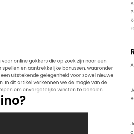
A
P
K
r
voor online gokkers die op zoek zijn naar een
A
n spellen en aantrekkelijke bonussen, waaronder
no een uitstekende gelegenheid voor zowel nieuwe
. In dit artikel verkennen we de magie van de
elpen om onvergetelijke winsten te behalen.
J
sino?
B
J
c