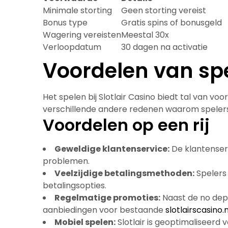
Minimale storting
Geen storting vereist
Bonus type
Gratis spins of bonusgeld
Wagering vereisten
Meestal 30x
Verloopdatum
30 dagen na activatie
Voordelen van spel
Het spelen bij Slotlair Casino biedt tal van vo
verschillende andere redenen waarom spelers 
Voordelen op een rij
Geweldige klantenservice:
De klantenserv
problemen.
Veelzijdige betalingsmethoden:
Spelers 
betalingsopties.
Regelmatige promoties:
Naast de no depo
aanbiedingen voor bestaande
slotlairscasino.n
Mobiel spelen:
Slotlair is geoptimaliseerd 