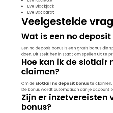
Live Roulette
Live Blackjack
Live Baccarat
Veelgestelde vra
Wat is een no deposit
Een no deposit bonus is een gratis bonus die 
doen. Dit stelt hen in staat om spellen uit te p
Hoe kan ik de slotlair
claimen?
Om de
slotlair no deposit bonus
te claimen,
De bonus wordt automatisch aan je account toe
Zijn er inzetvereiste
bonus?