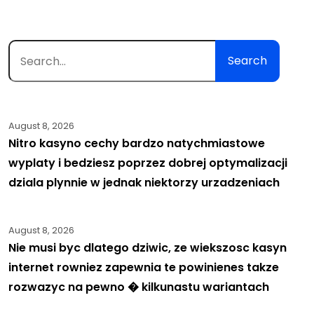
Search
August 8, 2026
Nitro kasyno cechy bardzo natychmiastowe
wyplaty i bedziesz poprzez dobrej optymalizacji
dziala plynnie w jednak niektorzy urzadzeniach
August 8, 2026
Nie musi byc dlatego dziwic, ze wiekszosc kasyn
internet rowniez zapewnia te powinienes takze
rozwazyc na pewno � kilkunastu wariantach