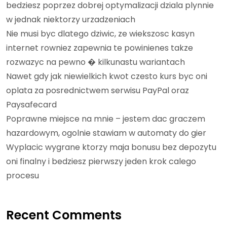
bedziesz poprzez dobrej optymalizacji dziala plynnie
w jednak niektorzy urzadzeniach
Nie musi byc dlatego dziwic, ze wiekszosc kasyn
internet rowniez zapewnia te powinienes takze
rozwazyc na pewno � kilkunastu wariantach
Nawet gdy jak niewielkich kwot czesto kurs byc oni
oplata za posrednictwem serwisu PayPal oraz
Paysafecard
Poprawne miejsce na mnie – jestem dac graczem
hazardowym, ogolnie stawiam w automaty do gier
Wyplacic wygrane ktorzy maja bonusu bez depozytu
oni finalny i bedziesz pierwszy jeden krok calego
procesu
Recent Comments