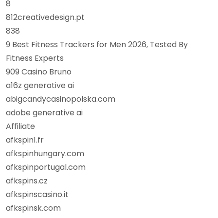
8
812creativedesign.pt
838
9 Best Fitness Trackers for Men 2026, Tested By
Fitness Experts
909 Casino Bruno
a16z generative ai
abigcandycasinopolska.com
adobe generative ai
Affiliate
afkspin1.fr
afkspinhungary.com
afkspinportugal.com
afkspins.cz
afkspinscasino.it
afkspinsk.com