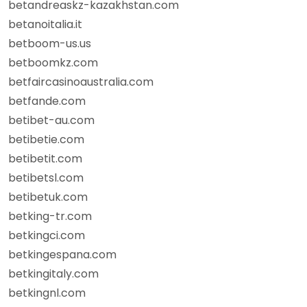
betandreaskz-kazakhstan.com
betanoitalia.it
betboom-us.us
betboomkz.com
betfaircasinoaustralia.com
betfande.com
betibet-au.com
betibetie.com
betibetit.com
betibetsl.com
betibetuk.com
betking-tr.com
betkingci.com
betkingespana.com
betkingitaly.com
betkingnl.com