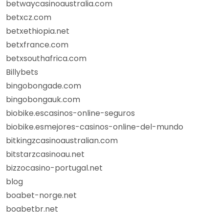
betwaycasinoaustralia.com
betxcz.com
betxethiopia.net
betxfrance.com
betxsouthafrica.com
Billybets
bingobongade.com
bingobongauk.com
biobike.escasinos-online-seguros
biobike.esmejores-casinos-online-del-mundo
bitkingzcasinoaustralian.com
bitstarzcasinoau.net
bizzocasino-portugal.net
blog
boabet-norge.net
boabetbr.net