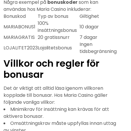
Några exempel på
bonuskoder
som kan
användas hos Maria Casino inkluderar:
Bonuskod
Typ av bonus
Giltighet
100%
MARIABONUS1
10 dagar
insättningsbonus
MARIAGRATIS
20 gratissnurr
7 dagar
Ingen
LOJALITET2023
Lojalitetsbonus
tidsbegränsning
Villkor och regler för
bonusar
Det är viktigt att alltid läsa igenom villkoren
kopplade till bonusar. Hos Maria Casino gäller
följande vanliga villkor:
Minimikrav för insättning kan krävas för att
aktivera bonusar.
Omsättningskrav måste uppfyllas innan uttag
av vinster.