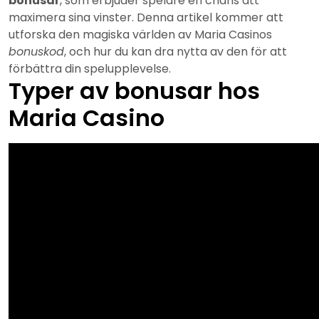
bonusar
, som erbjuder spelare en chans att
maximera sina vinster. Denna artikel kommer att
utforska den magiska världen av Maria Casinos
bonuskod
, och hur du kan dra nytta av den för att
förbättra din spelupplevelse.
Typer av bonusar hos
Maria Casino