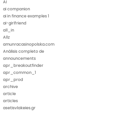
AI
ai companion
ai in finance examples 1
ai-girlfriend
all_in
Allz
amunracasinopolska.com
Análisis completo de
announcements
apr_breakoutfinder
apr_common_1
apr_prod
archive
article
articles
asetisvlakeies.gr