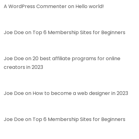
A WordPress Commenter
on
Hello world!
Joe Doe
on
Top 6 Membership Sites for Beginners
Joe Doe
on
20 best affiliate programs for online
creators in 2023
Joe Doe
on
How to become a web designer in 2023
Joe Doe
on
Top 6 Membership Sites for Beginners