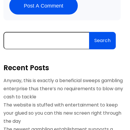
Post A Comment
Search
Recent Posts
Anyway, this is exactly a beneficial sweeps gambling
enterprise thus there’s no requirements to blow any
cash to tackle
The website is stuffed with entertainment to keep
your glued so you can this new screen right through
the day
The newest gambling establishment supports a