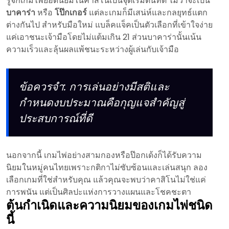
รู้จักเกมไพ่ยอดนิยมในคาสิโนเป็นจุดเริ่มต้นที่ดี ไม่ว่าจะเป็น
บาคาร่า
หรือ
โป๊กเกอร์
แต่ละเกมก็มีเสน่ห์และกลยุทธ์แตก
ต่างกันไป สำหรับมือใหม่ แบล็คแจ็คเป็นตัวเลือกที่เข้าใจง่าย
แค่เอาชนะเจ้ามือโดยไม่แต้มเกิน 21 ส่วนบาคาร่านั้นเน้น
ความเร็วและลุ้นผลแพ้ชนะระหว่างผู้เล่นกับเจ้ามือ
ข้อควรจำ: การเล่นอย่างมีสติและ
กำหนดงบประมาณคือกุญแจสำคัญสู่
ประสบการณ์ที่ดี
นอกจากนี้ เกมไพ่อย่างสามกองหรือป๊อกเด้งก็ได้รับความ
นิยมในหมู่คนไทยเพราะกติกาไม่ซับซ้อนและเล่นสนุก ลอง
เลือกเกมที่ใช่สำหรับคุณ แล้วคุณจะพบว่าคาสิโนไม่ใช่แค่
การพนัน แต่เป็นศิลปะแห่งการวางแผนและโชคชะตา
ต้นกำเนิดและความนิยมของเกมไพ่ชนิด
นี้