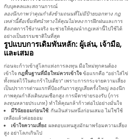
กับบุคคลและสถานการณ์
ลองนึกภาพว่าคุณกำลังข้ามถนนที่ไม่มีป้ายบอกทาง กฎ
เหล่านี้คือเข็มทิศนำทางให้คุณไม่หลง
การฝึกฝนและการ
สังเกตการใช้งานจริง จะช่วยให้คุณนำกฎเหล่านี้ไปใช้ได้
อย่างเป็นธรรมชาติในที่สุด
รูปแบบการเดิมพันหลัก: ผู้เล่น, เจ้ามือ,
และเสมอ
ก่อนจะก้าวเข้าสู่โลกแห่งการลงทุน มือใหม่ทุกคนต้อง
เข้าใจ
กฎพื้นฐานที่มือใหม่ควรเข้าใจ
ข้อแรกคือ “อย่าใส่ไข่
ทั้งหมดไว้ในตะกร้าใบเดียว” เพราะการกระจายความเสี่ยง
เป็นปราการด่านแรกที่ป้องกันการสูญเสียครั้งใหญ่ ลองนึก
ภาพคุณกำลังเดินบนเชือกสูง การมีตาข่ายรองรับ (การ
ลงทุนหลายประเภท) ทำให้คุณกล้าก้าวต่อไปอย่างมั่นใจ
มีวินัยออมก่อนใช้
: กันเงินส่วนหนึ่งก่อนเสมอ ไม่ใช่ใช้
เหลือแล้วค่อยออม
เข้าใจความเสี่ยง
: ผลตอบแทนสูงมักมาพร้อมความเสี่ยง
สูง อย่าโลภเกินไป