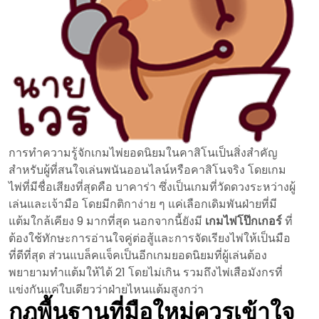
การทำความรู้จักเกมไพ่ยอดนิยมในคาสิโนเป็นสิ่งสำคัญ
สำหรับผู้ที่สนใจเล่นพนันออนไลน์หรือคาสิโนจริง โดยเกม
ไพ่ที่มีชื่อเสียงที่สุดคือ บาคาร่า ซึ่งเป็นเกมที่วัดดวงระหว่างผู้
เล่นและเจ้ามือ โดยมีกติกาง่าย ๆ แค่เลือกเดิมพันฝ่ายที่มี
แต้มใกล้เคียง 9 มากที่สุด นอกจากนี้ยังมี
เกมไพ่โป๊กเกอร์
ที่
ต้องใช้ทักษะการอ่านใจคู่ต่อสู้และการจัดเรียงไพ่ให้เป็นมือ
ที่ดีที่สุด ส่วนแบล็คแจ็คเป็นอีกเกมยอดนิยมที่ผู้เล่นต้อง
พยายามทำแต้มให้ได้ 21 โดยไม่เกิน รวมถึงไพ่เสือมังกรที่
แข่งกันแค่ใบเดียวว่าฝ่ายไหนแต้มสูงกว่า
กฎพื้นฐานที่มือใหม่ควรเข้าใจ