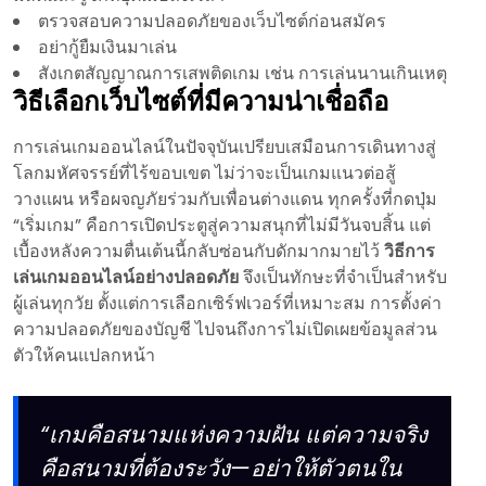
ตรวจสอบความปลอดภัยของเว็บไซต์ก่อนสมัคร
อย่ากู้ยืมเงินมาเล่น
สังเกตสัญญาณการเสพติดเกม เช่น การเล่นนานเกินเหตุ
วิธีเลือกเว็บไซต์ที่มีความน่าเชื่อถือ
การเล่นเกมออนไลน์ในปัจจุบันเปรียบเสมือนการเดินทางสู่
โลกมหัศจรรย์ที่ไร้ขอบเขต ไม่ว่าจะเป็นเกมแนวต่อสู้
วางแผน หรือผจญภัยร่วมกับเพื่อนต่างแดน ทุกครั้งที่กดปุ่ม
“เริ่มเกม” คือการเปิดประตูสู่ความสนุกที่ไม่มีวันจบสิ้น แต่
เบื้องหลังความตื่นเต้นนี้กลับซ่อนกับดักมากมายไว้
วิธีการ
เล่นเกมออนไลน์อย่างปลอดภัย
จึงเป็นทักษะที่จำเป็นสำหรับ
ผู้เล่นทุกวัย ตั้งแต่การเลือกเซิร์ฟเวอร์ที่เหมาะสม การตั้งค่า
ความปลอดภัยของบัญชี ไปจนถึงการไม่เปิดเผยข้อมูลส่วน
ตัวให้คนแปลกหน้า
“เกมคือสนามแห่งความฝัน แต่ความจริง
คือสนามที่ต้องระวัง—อย่าให้ตัวตนใน