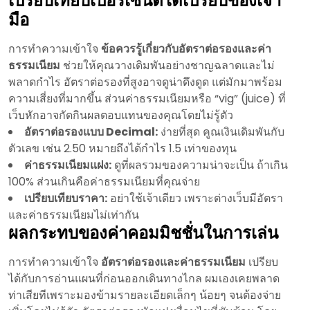
เปรียบเทียบเปอร์เซ็นต์ได้เปรียบของเจ้า
มือ
การทำความเข้าใจ
ข้อควรรู้เกี่ยวกับอัตราต่อรองและค่า
ธรรมเนียม
ช่วยให้คุณวางเดิมพันอย่างชาญฉลาดและไม่
พลาดกำไร อัตราต่อรองที่สูงอาจดูน่าดึงดูด แต่มักมาพร้อม
ความเสี่ยงที่มากขึ้น ส่วนค่าธรรมเนียมหรือ “vig” (juice) ที่
เว็บหักอาจกัดกินผลตอบแทนของคุณโดยไม่รู้ตัว
อัตราต่อรองแบบ Decimal:
ง่ายที่สุด คูณเงินเดิมพันกับ
ตัวเลข เช่น 2.50 หมายถึงได้กำไร 1.5 เท่าของทุน
ค่าธรรมเนียมแฝง:
ดูที่ผลรวมของความน่าจะเป็น ถ้าเกิน
100% ส่วนเกินคือค่าธรรมเนียมที่คุณจ่าย
เปรียบเทียบราคา:
อย่าใช้เจ้าเดียว เพราะต่างเว็บมีอัตรา
และค่าธรรมเนียมไม่เท่ากัน
ผลกระทบของค่าคอมมิชชั่นในการเล่น
การทำความเข้าใจ
อัตราต่อรองและค่าธรรมเนียม
เปรียบ
ได้กับการอ่านแผนที่ก่อนออกเดินทางไกล ผมเองเคยพลาด
ท่าเสียทีเพราะมองข้ามรายละเอียดเล็กๆ น้อยๆ จนต้องจ่าย