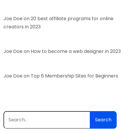
Joe Doe
on
20 best affiliate programs for online
creators in 2023
Joe Doe
on
How to become a web designer in 2023
Joe Doe
on
Top 6 Membership Sites for Beginners
Search