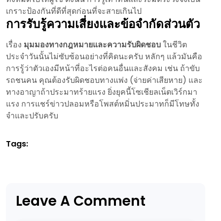
เกราะป้องกันที่ดีที่สุดก่อนที่จะสายเกินไป
การรับรู้ความเสี่ยงและข้อจำกัดส่วนตัว
เรื่อง
มุมมองทางกฎหมายและความรับผิดชอบ
ในชีวิต
ประจำวันนั้นไม่ซับซ้อนอย่างที่คิดนะครับ หลักๆ แล้วมันคือ
การรู้ว่าตัวเองมีหน้าที่อะไรต่อคนอื่นและสังคม เช่น ถ้าขับ
รถชนคน คุณต้องรับผิดชอบทางแพ่ง (จ่ายค่าเสียหาย) และ
ทางอาญาถ้าประมาทร้ายแรง ยิ่งยุคนี้โซเชียลเน็ตเวิร์กมา
แรง การแชร์ข่าวปลอมหรือโพสต์หมิ่นประมาทก็มีโทษทั้ง
จำและปรับครับ
Tags:
Leave A Comment