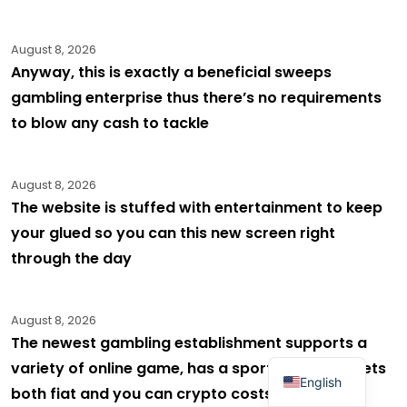
August 8, 2026
Anyway, this is exactly a beneficial sweeps
gambling enterprise thus there’s no requirements
to blow any cash to tackle
August 8, 2026
The website is stuffed with entertainment to keep
your glued so you can this new screen right
through the day
August 8, 2026
The newest gambling establishment supports a
variety of online game, has a sportsbook, and lets
English
both fiat and you can crypto costs