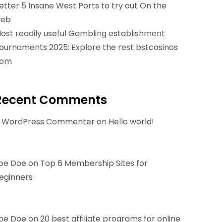
etter 5 Insane West Ports to try out On the
eb
ost readily useful Gambling establishment
ournaments 2025: Explore the rest bstcasinos
om
Recent Comments
 WordPress Commenter
on
Hello world!
oe Doe
on
Top 6 Membership Sites for
eginners
oe Doe
on
20 best affiliate programs for online