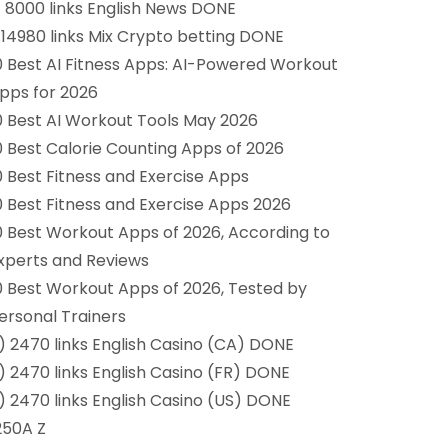
) 8000 links English News DONE
)14980 links Mix Crypto betting DONE
0 Best AI Fitness Apps: AI-Powered Workout
pps for 2026
0 Best AI Workout Tools May 2026
0 Best Calorie Counting Apps of 2026
0 Best Fitness and Exercise Apps
0 Best Fitness and Exercise Apps 2026
0 Best Workout Apps of 2026, According to
xperts and Reviews
0 Best Workout Apps of 2026, Tested by
ersonal Trainers
1) 2470 links English Casino (CA) DONE
1) 2470 links English Casino (FR) DONE
1) 2470 links English Casino (US) DONE
250A Z