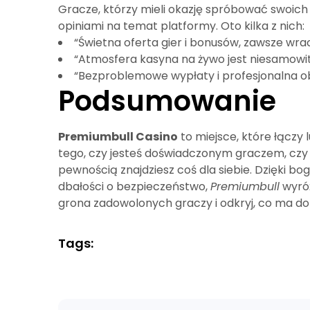
Gracze, którzy mieli okazję spróbować swoich 
opiniami na temat platformy. Oto kilka z nich:
“Świetna oferta gier i bonusów, zawsze wr
“Atmosfera kasyna na żywo jest niesamowita
“Bezproblemowe wypłaty i profesjonalna ob
Podsumowanie
Premiumbull Casino
to miejsce, które łączy
tego, czy jesteś doświadczonym graczem, czy
pewnością znajdziesz coś dla siebie. Dzięki bo
dbałości o bezpieczeństwo,
Premiumbull
wyróż
grona zadowolonych graczy i odkryj, co ma d
Tags: