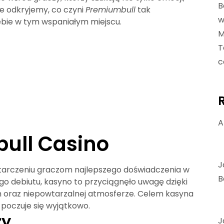
B
e odkryjemy, co czyni
Premiumbull
tak
w
ebie w tym wspaniałym miejscu.
M
T
c
A
bull Casino
J
tarczeniu graczom najlepszego doświadczenia w
B
o debiutu, kasyno to przyciągnęło uwagę dzięki
oraz niepowtarzalnej atmosferze. Celem kasyna
 poczuje się wyjątkowo.
ży
J