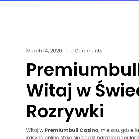
March 14, 2026
0 Comments
Premiumbull
Witaj w Świe
Rozrywki
Witaj w
Premiumbull Casino
, miejscu, gdzie
kasyno online staje się coraz bardziej popularn