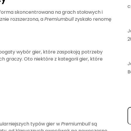
c
atforma skoncentrowana na grach stołowych i
znie rozszerzona, a
Premiumbull
zyskało renomę
J
2
 bogaty wybór gier, które zaspokoją potrzeby
graczy. Oto niektóre z kategorii gier, które
J
B
larniejszych typów gier w
Premiumbull
są
maty, od klasycznych owocówek po nowoczesne