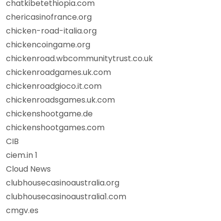
chatkibetethiopia.com
chericasinofrance.org
chicken-road-italia.org
chickencoingame.org
chickenroad.wbcommunitytrust.co.uk
chickenroadgames.uk.com
chickenroadgioco.it.com
chickenroadsgames.uk.com
chickenshootgame.de
chickenshootgames.com
CIB
ciem.in 1
Cloud News
clubhousecasinoaustralia.org
clubhousecasinoaustralia1.com
cmgv.es