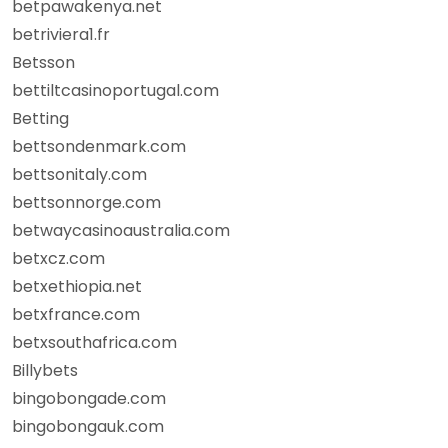
betpawakenya.net
betriviera1.fr
Betsson
bettiltcasinoportugal.com
Betting
bettsondenmark.com
bettsonitaly.com
bettsonnorge.com
betwaycasinoaustralia.com
betxcz.com
betxethiopia.net
betxfrance.com
betxsouthafrica.com
Billybets
bingobongade.com
bingobongauk.com