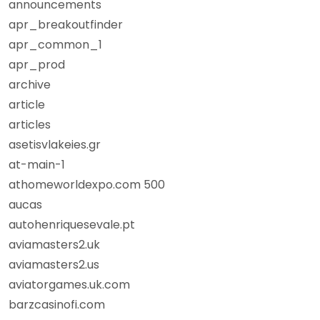
announcements
apr_breakoutfinder
apr_common_1
apr_prod
archive
article
articles
asetisvlakeies.gr
at-main-1
athomeworldexpo.com 500
aucas
autohenriquesevale.pt
aviamasters2.uk
aviamasters2.us
aviatorgames.uk.com
barzcasinofi.com