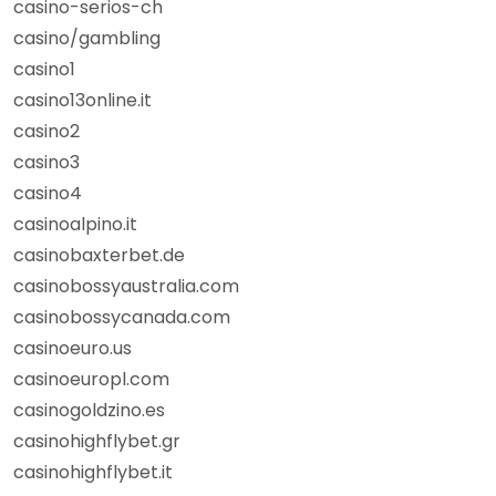
casino-serios-ch
casino/gambling
casino1
casino13online.it
casino2
casino3
casino4
casinoalpino.it
casinobaxterbet.de
casinobossyaustralia.com
casinobossycanada.com
casinoeuro.us
casinoeuropl.com
casinogoldzino.es
casinohighflybet.gr
casinohighflybet.it