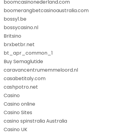
boomcasinonederland.com
boomerangbetcasinoaustralia.com
bossy1.be
bossycasino.nl
Britsino
brxbetbr.net
bt_apr_common_1
Buy Semaglutide
caravancentrumemmeloord.nl
casabetitaly.com
cashpotro.net
Casino
Casino online
Casino Sites
casino spinstralia Australia
Casino UK