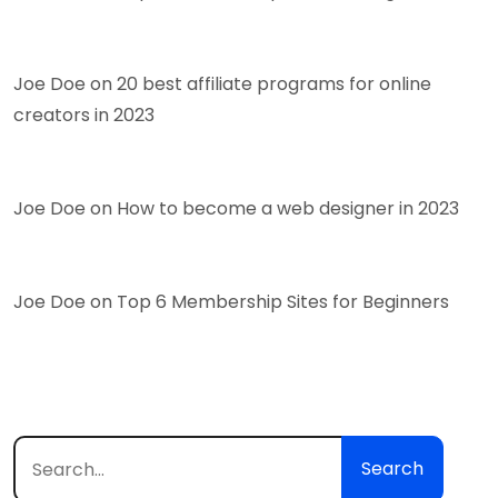
Joe Doe
on
20 best affiliate programs for online
creators in 2023
Joe Doe
on
How to become a web designer in 2023
Joe Doe
on
Top 6 Membership Sites for Beginners
Search