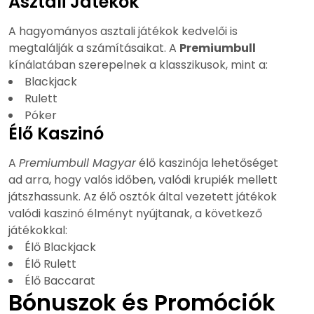
Asztali Játékok
A hagyományos asztali játékok kedvelői is
megtalálják a számításaikat. A
Premiumbull
kínálatában szerepelnek a klasszikusok, mint a:
Blackjack
Rulett
Póker
Élő Kaszinó
A
Premiumbull Magyar
élő kaszinója lehetőséget
ad arra, hogy valós időben, valódi krupiék mellett
játszhassunk. Az élő osztók által vezetett játékok
valódi kaszinó élményt nyújtanak, a következő
játékokkal:
Élő Blackjack
Élő Rulett
Élő Baccarat
Bónuszok és Promóciók