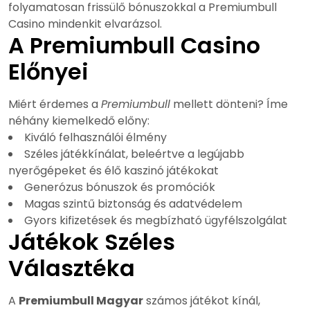
folyamatosan frissülő bónuszokkal a Premiumbull
Casino mindenkit elvarázsol.
A Premiumbull Casino
Előnyei
Miért érdemes a
Premiumbull
mellett dönteni? Íme
néhány kiemelkedő előny:
Kiváló felhasználói élmény
Széles játékkínálat, beleértve a legújabb
nyerőgépeket és élő kaszinó játékokat
Generózus bónuszok és promóciók
Magas szintű biztonság és adatvédelem
Gyors kifizetések és megbízható ügyfélszolgálat
Játékok Széles
Választéka
A
Premiumbull Magyar
számos játékot kínál,