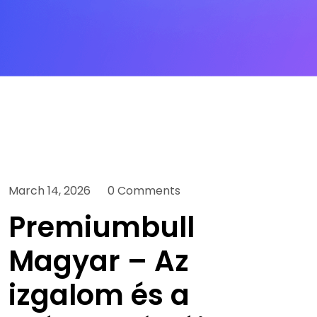
March 14, 2026
0 Comments
Premiumbull
Magyar – Az
izgalom és a