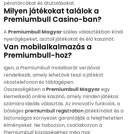
pénztárcákat és átutalásokat.
Milyen játékokat találok a
Premiumbull Casino-ban?
A
Premiumbull Magyar
széles választékban kínál
nyerőgépeket, asztali játékokat és élő kaszinót.
Van mobilalkalmazás a
Premiumbull-hoz?
Igen, a
Premiumbull
mobilbarát verzióval
rendelkezik, amely lehetővé teszi a játékot
okostelefonon és táblagépen.
Összességében a
Premiumbull Magyar
egy
kiemelkedő online kaszinó, amely minden játékos
számára ideális választás. Az innovatív funkciók, a
bőséges
premiumbull registration
játékkínálat és a
biztonságos környezet garantálják a felejthetetlen
élményeket. Ne habozzon, csatlakozzon a
Premiumbull
közösségéhez még ma!