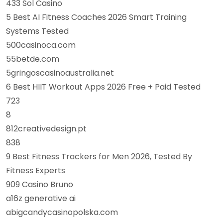
433 Sol Casino
5 Best AI Fitness Coaches 2026 Smart Training
Systems Tested
500casinoca.com
55betde.com
5gringoscasinoaustralia.net
6 Best HIIT Workout Apps 2026 Free + Paid Tested
723
8
812creativedesign.pt
838
9 Best Fitness Trackers for Men 2026, Tested By
Fitness Experts
909 Casino Bruno
a16z generative ai
abigcandycasinopolska.com