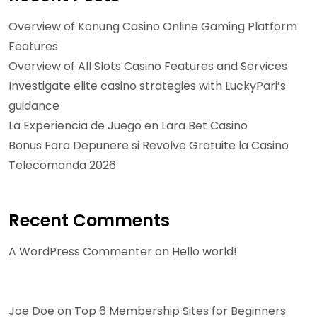
Overview of Konung Casino Online Gaming Platform
Features
Overview of All Slots Casino Features and Services
Investigate elite casino strategies with LuckyPari’s
guidance
La Experiencia de Juego en Lara Bet Casino
Bonus Fara Depunere si Revolve Gratuite la Casino
Telecomanda 2026
Recent Comments
A WordPress Commenter
on
Hello world!
Joe Doe
on
Top 6 Membership Sites for Beginners