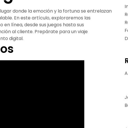
I
n lugar donde la emoción y la fortuna se entrelazan
R
lable. En este artículo, exploraremos las
R
 en línea, desde sus juegos hasta sus
F
ión al cliente. Prepárate para un viaje
to digital.
D
dos
A
J
B