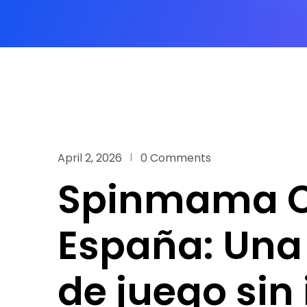
April 2, 2026
0 Comments
Spinmama C
España: Una
de juego sin 