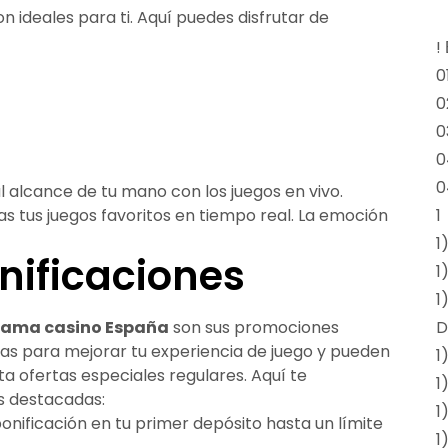
on ideales para ti. Aquí puedes disfrutar de
!
0
0
0
0
0
al alcance de tu mano con los juegos en vivo.
as tus juegos favoritos en tiempo real. La emoción
1
1
nificaciones
1
1
ama casino España
son sus promociones
D
das para mejorar tu experiencia de juego y pueden
1
a ofertas especiales regulares. Aquí te
1
s destacadas:
1
onificación en tu primer depósito hasta un límite
1