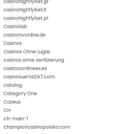
casinohighflybet.gr
casinohighflybet.it
casinohighflybet.pl
Casinolab
casinonvonline.de
Casinos
Casinos Ohne Lugas
casinos ohne verifizierung
casinosonlinees.es
casinosuerte247.com
catalog
Category One
Cazeus
CH
ch-main-1
championcasinopolska.com