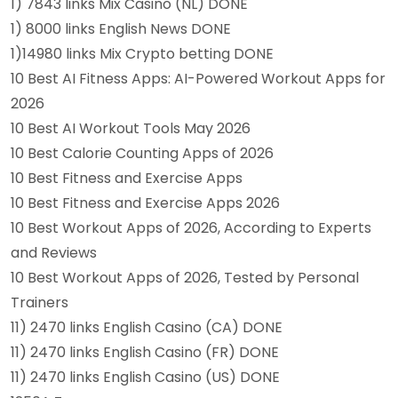
1) 7843 links Mix Casino (NL) DONE
1) 8000 links English News DONE
1)14980 links Mix Crypto betting DONE
10 Best AI Fitness Apps: AI-Powered Workout Apps for
2026
10 Best AI Workout Tools May 2026
10 Best Calorie Counting Apps of 2026
10 Best Fitness and Exercise Apps
10 Best Fitness and Exercise Apps 2026
10 Best Workout Apps of 2026, According to Experts
and Reviews
10 Best Workout Apps of 2026, Tested by Personal
Trainers
11) 2470 links English Casino (CA) DONE
11) 2470 links English Casino (FR) DONE
11) 2470 links English Casino (US) DONE