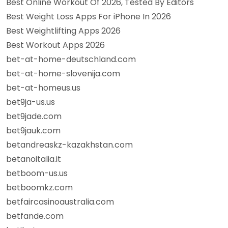
Best Online Workout Of 2026, Tested By Editors
Best Weight Loss Apps For iPhone In 2026
Best Weightlifting Apps 2026
Best Workout Apps 2026
bet-at-home-deutschland.com
bet-at-home-slovenija.com
bet-at-homeus.us
bet9ja-us.us
bet9jade.com
bet9jauk.com
betandreaskz-kazakhstan.com
betanoitalia.it
betboom-us.us
betboomkz.com
betfaircasinoaustralia.com
betfande.com