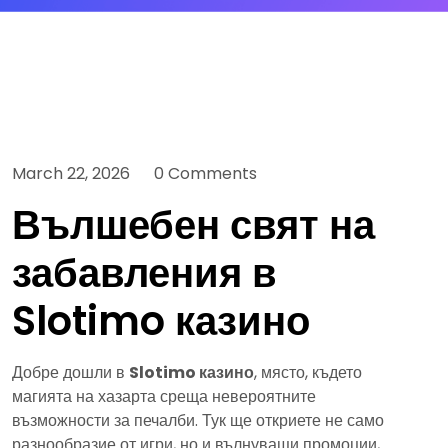
March 22, 2026
0 Comments
Вълшебен свят на
забавления в
Slotimo казино
Добре дошли в
Slotimo казино
, място, където
магията на хазарта среща невероятните
възможности за печалби. Тук ще откриете не само
разнообразие от игри, но и вълнуващи промоции,