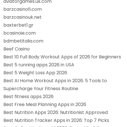
aviatorgames.uk.com
barzcasinofi.com
barzcasinouk.net
baxterbet1.gr
bcasinoie.com
bdmbetitalia.com
Beef Casino
Best 10 Full Body Workout Apps of 2026 for Beginners
Best 5 running apps 2026 in USA
Best 5 Weight Loss App 2026
Best AI Home Workout Apps in 2026: 5 Tools to
Supercharge Your Fitness Routine
Best fitness apps 2026
Best Free Meal Planning Apps in 2026
Best Nutrition Apps 2026: Nutritionist Approved
Best Nutrition Tracker Apps in 2026: Top 7 Picks