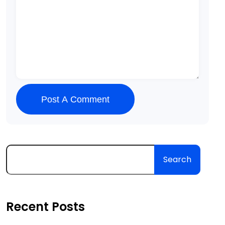
Post A Comment
Search
Recent Posts