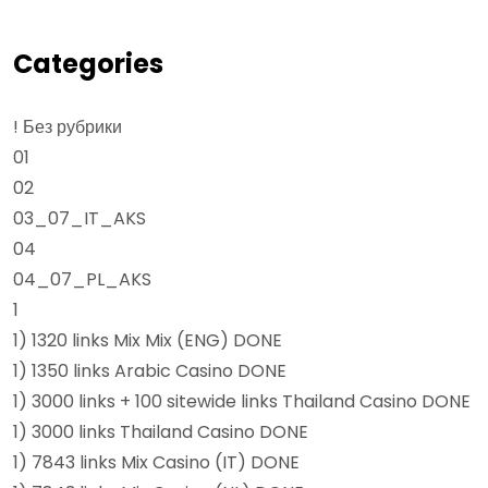
Categories
! Без рубрики
01
02
03_07_IT_AKS
04
04_07_PL_AKS
1
1) 1320 links Mix Mix (ENG) DONE
1) 1350 links Arabic Casino DONE
1) 3000 links + 100 sitewide links Thailand Casino DONE
1) 3000 links Thailand Casino DONE
1) 7843 links Mix Casino (IT) DONE