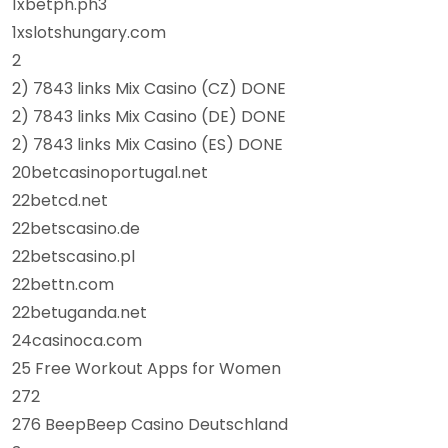
1xbetph.ph3
1xslotshungary.com
2
2) 7843 links Mix Casino (CZ) DONE
2) 7843 links Mix Casino (DE) DONE
2) 7843 links Mix Casino (ES) DONE
20betcasinoportugal.net
22betcd.net
22betscasino.de
22betscasino.pl
22bettn.com
22betuganda.net
24casinoca.com
25 Free Workout Apps for Women
272
276 BeepBeep Casino Deutschland