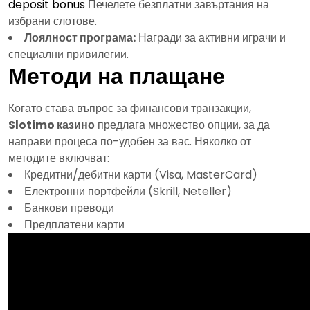
deposit bonus
Печелете безплатни завъртания на
избрани слотове.
Лоялност програма:
Награди за активни играчи и
специални привилегии.
Методи на плащане
Когато става въпрос за финансови транзакции,
Slotimo казино
предлага множество опции, за да
направи процеса по-удобен за вас. Няколко от
методите включват:
Кредитни/дебитни карти (Visa, MasterCard)
Електронни портфейли (Skrill, Neteller)
Банкови преводи
Предплатени карти