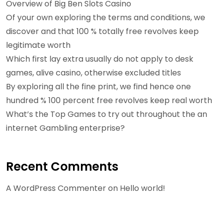
Overview of Big Ben Slots Casino
Of your own exploring the terms and conditions, we
discover and that 100 % totally free revolves keep
legitimate worth
Which first lay extra usually do not apply to desk
games, alive casino, otherwise excluded titles
By exploring all the fine print, we find hence one
hundred % 100 percent free revolves keep real worth
What’s the Top Games to try out throughout the an
internet Gambling enterprise?
Recent Comments
A WordPress Commenter
on
Hello world!