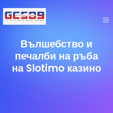
Вълшебство и
печалби на ръба
на Slotimo казино