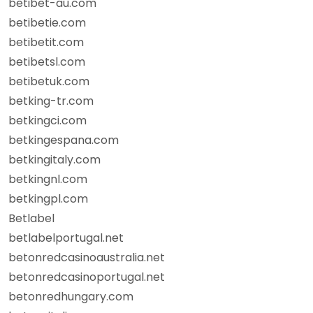
betibet-au.com
betibetie.com
betibetit.com
betibetsl.com
betibetuk.com
betking-tr.com
betkingci.com
betkingespana.com
betkingitaly.com
betkingnl.com
betkingpl.com
Betlabel
betlabelportugal.net
betonredcasinoaustralia.net
betonredcasinoportugal.net
betonredhungary.com