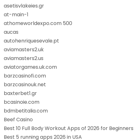
asetisvlakeies.gr
at-main-1
athomeworldexpo.com 500
aucas
autohenriquesevale.pt
aviamasters2.uk
aviamasters2.us
aviatorgames.uk.com
barzcasinofi.com
barzcasinouk.net
baxterbet1.gr
bcasinoie.com
bdmbetitalia.com
Beef Casino
Best 10 Full Body Workout Apps of 2026 for Beginners
Best 5 running apps 2026 in USA