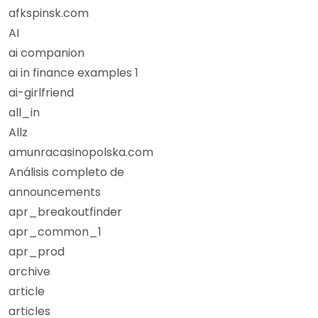
afkspinsk.com
AI
ai companion
ai in finance examples 1
ai-girlfriend
all_in
Allz
amunracasinopolska.com
Análisis completo de
announcements
apr_breakoutfinder
apr_common_1
apr_prod
archive
article
articles