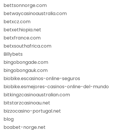
bettsonnorge.com
betwaycasinoaustralia.com
betxcz.com
betxethiopia.net
betxfrance.com
betxsouthafrica.com
Billybets
bingobongade.com
bingobongauk.com
biobike.escasinos-online-seguros
biobike.esmejores-casinos-online-del-mundo
bitkingzcasinoaustralian.com
bitstarzcasinoau.net
bizzocasino-portugal.net
blog
boabet-norge.net