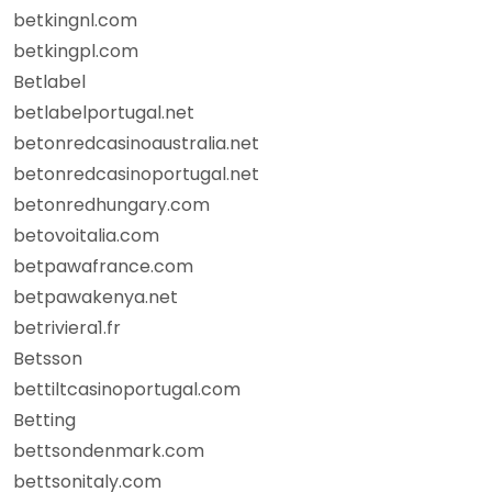
betkingnl.com
betkingpl.com
Betlabel
betlabelportugal.net
betonredcasinoaustralia.net
betonredcasinoportugal.net
betonredhungary.com
betovoitalia.com
betpawafrance.com
betpawakenya.net
betriviera1.fr
Betsson
bettiltcasinoportugal.com
Betting
bettsondenmark.com
bettsonitaly.com