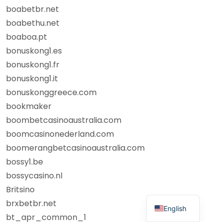
boabetbr.net
boabethu.net
boaboa.pt
bonuskong1.es
bonuskong1.fr
bonuskong1.it
bonuskonggreece.com
bookmaker
boombetcasinoaustralia.com
boomcasinonederland.com
boomerangbetcasinoaustralia.com
bossy1.be
bossycasino.nl
Britsino
brxbetbr.net
English
bt_apr_common_1